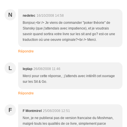
N
nedelec
16/10/2008 14:58
Bonjour,<br /> Je viens de commander "poker théorie" de
Slansky (que j'attendais avec impatience), et je voudrais
savoir quand sortira votre livre sur les sit and go? est-ce une
traduction où une oeuvre originale?<br /> Merci.
Répondre
L
leplap
26/08/2008 11:46
Merci pour cette réponse, ; j'attends avec intérêt cet ouvrage
sur les Sit & Go.
Répondre
F
F Montmirel
25/08/2008 12:51
Non, je ne publierai pas de version francaise du Moshman,
malgré touts les qualités de ce livre, simplement parce