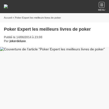
MENU
Accueil
» Poker Expert les meilleurs livres de poker
Poker Expert les meilleurs livres de poker
Publié le 14/06/2014 à 23:00
Par
jokerdeluxe