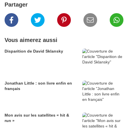
Partager
Vous aimerez aussi
Disparition de David Sklansky
Jonathan Little : son livre enfin en
français
Mon avis sur les satellites « hit &
run »