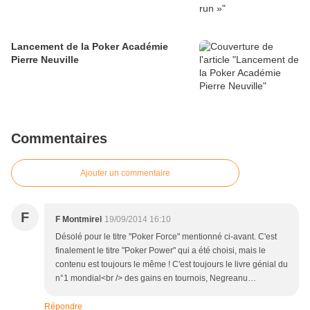
Lancement de la Poker Académie
Pierre Neuville
Commentaires
Ajouter un commentaire
F
F Montmirel
19/09/2014 16:10
Désolé pour le titre "Poker Force" mentionné ci-avant. C'est
finalement le titre "Poker Power" qui a été choisi, mais le
contenu est toujours le même ! C'est toujours le livre génial du
n°1 mondial<br /> des gains en tournois, Negreanu…
Répondre