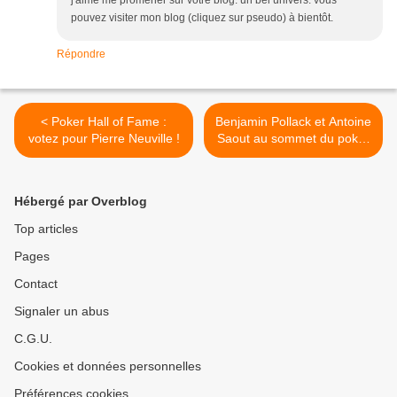
j'aime me promener sur votre blog. un bel univers. vous
pouvez visiter mon blog (cliquez sur pseudo) à bientôt.
Répondre
< Poker Hall of Fame :
Benjamin Pollack et Antoine
votez pour Pierre Neuville !
Saout au sommet du poker
francais >
Hébergé par Overblog
Top articles
Pages
Contact
Signaler un abus
C.G.U.
Cookies et données personnelles
Préférences cookies