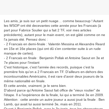
Les amis, je suis sur un petit nuage… comme beaucoup ! Autant
les WSOP ont été decevantes cette année pour les Francais (à
part pour Fabrice Soulier qui a fait 2 TF, voir mes articles
précédents), autant pour le main event, on est gâté comme on ne
l'a jamais été. Pensez donc :
- 2 Francais en demi-finale : Valentin Messina et Alexandre Reard
en 15e et 16e places (qui ont dû s'en contenter suite à un rude
manque de cartes).
- 2 Francais en finale : Benjamin Pollak et Antoine Saout en 3e et
7e places pour l'instant
C'est historique, c'est l'année des records, puisque c'est la
première fois qu'on a 2 Francais en TF. D'ailleurs en-dehors des
incontournables Américains, il est rare d'avoir deux joueurs de la
même nationalité en finale.
Et cette année, vraiment, je le sens bien.
D'abord parce qu'Antoine Saout fait office de "vieux routier" de
l'étape. Il a l'expérience de la finale, lui qui a terminé 3e en 2009.
Attention : cette année un autre joueur a aussi joué la finale : Ben
Lamb, qui avait lui aussi terminé 3e, mais en 2011.
Quant à Benjamin Pollak, avec le 3e tapis, tous les observateurs