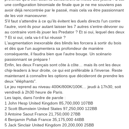
une configuration binomiale de finale que je ne me souviens pas
avoir déjà rencontrée par le passé, mais cela va être passionnant
de les voir manoeuvrer.
S'il faut s'attendre à ce qu'ils évitent les duels directs l'un contre
l'autre, vont-ils pour autant laisser les 7 autres s'entre-dévorer ou
au contraire vont-ils jouer les Predator ? Et si oui, lequel des deux
? Et si oui, cela va-t-il lui réussir ?
L'augmentation inexorable des blinds les forcera à sortir du bois
et dès que l'un augmentera sa profondeur de manière
conséquente, il faudra bien que l'autre bouge. Un scénario
passionnant se prépare !
Enfin, les deux Français sont côte à côte… mais ils ont les deux
chip-leaders à leur droite, ce qui est préférable à l'inverse. Reste
maintenant à connaître les options que décideront de prendre les
deux "éléphants".
Le jeu reprend au niveau 400K/800K/100K… jeudi à 17h30, soit
vendredi à 2h30 heure de Paris.
Les tapis, dans l'ordre de parole :
1 John Hesp United Kingdom 85,700,000 107BB
2 Scott Blumstein United States 97,250,000 122BB
3 Antoine Saout France 21,750,000 27BB
4 Benjamin Pollak France 35,175,000 44BB
5 Jack Sinclair United Kingdom 20,200,000 25BB