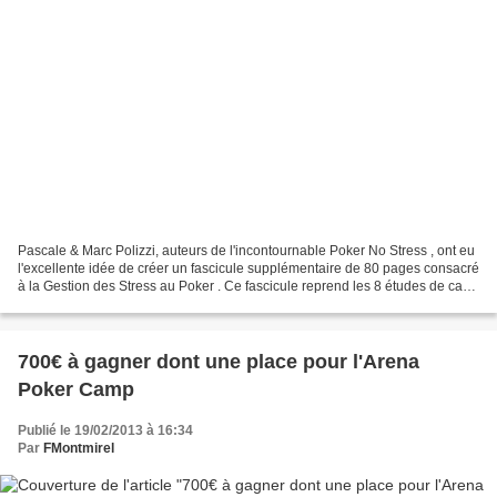
Pascale & Marc Polizzi, auteurs de l'incontournable Poker No Stress , ont eu
l'excellente idée de créer un fascicule supplémentaire de 80 pages consacré
à la Gestion des Stress au Poker . Ce fascicule reprend les 8 études de cas
vécus qu'ils avaient faites...
700€ à gagner dont une place pour l'Arena
Poker Camp
Publié le 19/02/2013 à 16:34
Par
FMontmirel