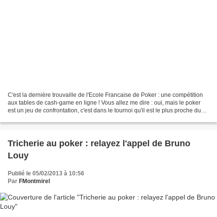
C'est la dernière trouvaille de l'Ecole Francaise de Poker : une compétition
aux tables de cash-game en ligne ! Vous allez me dire : oui, mais le poker
est un jeu de confrontation, c'est dans le tournoi qu'il est le plus proche du
sport. C'est vrai, mais...
Tricherie au poker : relayez l'appel de Bruno
Louy
Publié le 05/02/2013 à 10:56
Par
FMontmirel