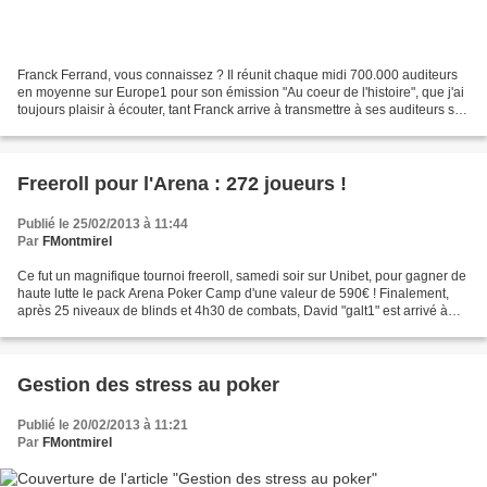
Franck Ferrand, vous connaissez ? Il réunit chaque midi 700.000 auditeurs
en moyenne sur Europe1 pour son émission "Au coeur de l'histoire", que j'ai
toujours plaisir à écouter, tant Franck arrive à transmettre à ses auditeurs son
feu passionnel pour...
Freeroll pour l'Arena : 272 joueurs !
Publié le 25/02/2013 à 11:44
Par
FMontmirel
Ce fut un magnifique tournoi freeroll, samedi soir sur Unibet, pour gagner de
haute lutte le pack Arena Poker Camp d'une valeur de 590€ ! Finalement,
après 25 niveaux de blinds et 4h30 de combats, David "galt1" est arrivé à
arracher le trophée. Il triomphe...
Gestion des stress au poker
Publié le 20/02/2013 à 11:21
Par
FMontmirel