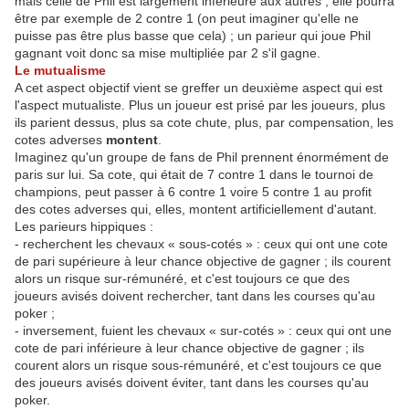
mais celle de Phil est largement inférieure aux autres ; elle pourra
être par exemple de 2 contre 1 (on peut imaginer qu'elle ne
puisse pas être plus basse que cela) ; un parieur qui joue Phil
gagnant voit donc sa mise multipliée par 2 s'il gagne.
Le mutualisme
A cet aspect objectif vient se greffer un deuxième aspect qui est
l'aspect mutualiste. Plus un joueur est prisé par les joueurs, plus
ils parient dessus, plus sa cote chute, plus, par compensation, les
cotes adverses
montent
.
Imaginez qu'un groupe de fans de Phil prennent énormément de
paris sur lui. Sa cote, qui était de 7 contre 1 dans le tournoi de
champions, peut passer à 6 contre 1 voire 5 contre 1 au profit
des cotes adverses qui, elles, montent artificiellement d'autant.
Les parieurs hippiques :
- recherchent les chevaux « sous-cotés » : ceux qui ont une cote
de pari supérieure à leur chance objective de gagner ; ils courent
alors un risque sur-rémunéré, et c'est toujours ce que des
joueurs avisés doivent rechercher, tant dans les courses qu'au
poker ;
- inversement, fuient les chevaux « sur-cotés » : ceux qui ont une
cote de pari inférieure à leur chance objective de gagner ; ils
courent alors un risque sous-rémunéré, et c'est toujours ce que
des joueurs avisés doivent éviter, tant dans les courses qu'au
poker.