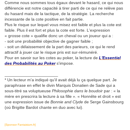
Comme nous sommes tous égaux devant le hasard, ce qui nous
différencie est notre capacité à tirer parti de ce qui ne relève pas
du hasard mais de la tactique, de la stratégie. La recherche
incessante de la cote positive en fait partie.
Plus le risque sur lequel vous misez est faible et plus la cote est
faible. Plus il est fort et plus la cote est forte. L'expression
« grosse cote » qualifie donc un cheval ou un joueur qui a :
- soit une probabilité objective de gagner faible ;
- soit un délaissement de la part des parieurs, ce qui le rend
attractif à jouer car le risque pris est sur-rémunéré.
Pour en savoir sur les cotes au poker, la lecture de
L'Essentiel
des Probabilités au Poker
s'impose.
_______________________
* Un lecteur m'a indiqué qu'il avait déjà lu ça quelque part. Je
paraphrase en effet le divin Marquis Donatien de Sade qui a
sous-titré sa voluptueuse
Philosophie dans le boudoir
par : « la
mère en prescrira la lecture à sa fille ». « Honnête et droit » est
une expression issue de
Bonnie and Clyde
de Serge Gainsbourg
(où Brigitte Bardot chante en duo avec lui).
[Sponsor Fantaisium.fr]