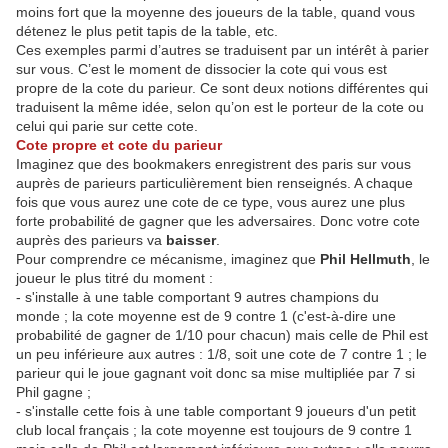
moins fort que la moyenne des joueurs de la table, quand vous
détenez le plus petit tapis de la table, etc.
Ces exemples parmi d’autres se traduisent par un intérêt à parier
sur vous. C’est le moment de dissocier la cote qui vous est
propre de la cote du parieur. Ce sont deux notions différentes qui
traduisent la même idée, selon qu’on est le porteur de la cote ou
celui qui parie sur cette cote.
Cote propre et cote du parieur
Imaginez que des bookmakers enregistrent des paris sur vous
auprès de parieurs particulièrement bien renseignés. A chaque
fois que vous aurez une cote de ce type, vous aurez une plus
forte probabilité de gagner que les adversaires. Donc votre cote
auprès des parieurs va
baisser
.
Pour comprendre ce mécanisme, imaginez que
Phil Hellmuth
, le
joueur le plus titré du moment :
- s'installe à une table comportant 9 autres champions du
monde ; la cote moyenne est de 9 contre 1 (c'est-à-dire une
probabilité de gagner de 1/10 pour chacun) mais celle de Phil est
un peu inférieure aux autres : 1/8, soit une cote de 7 contre 1 ; le
parieur qui le joue gagnant voit donc sa mise multipliée par 7 si
Phil gagne ;
- s'installe cette fois à une table comportant 9 joueurs d'un petit
club local français ; la cote moyenne est toujours de 9 contre 1