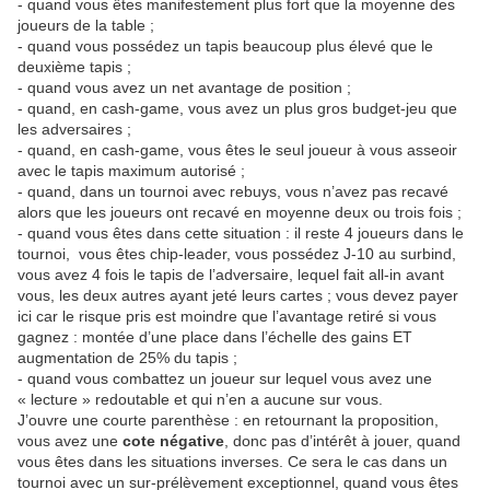
- quand vous êtes manifestement plus fort que la moyenne des
joueurs de la table ;
- quand vous possédez un tapis beaucoup plus élevé que le
deuxième tapis ;
- quand vous avez un net avantage de position ;
- quand, en cash-game, vous avez un plus gros budget-jeu que
les adversaires ;
- quand, en cash-game, vous êtes le seul joueur à vous asseoir
avec le tapis maximum autorisé ;
- quand, dans un tournoi avec rebuys, vous n’avez pas recavé
alors que les joueurs ont recavé en moyenne deux ou trois fois ;
- quand vous êtes dans cette situation : il reste 4 joueurs dans le
tournoi, vous êtes chip-leader, vous possédez J-10 au surbind,
vous avez 4 fois le tapis de l’adversaire, lequel fait all-in avant
vous, les deux autres ayant jeté leurs cartes ; vous devez payer
ici car le risque pris est moindre que l’avantage retiré si vous
gagnez : montée d’une place dans l’échelle des gains ET
augmentation de 25% du tapis ;
- quand vous combattez un joueur sur lequel vous avez une
« lecture » redoutable et qui n’en a aucune sur vous.
J’ouvre une courte parenthèse : en retournant la proposition,
vous avez une
cote négative
, donc pas d’intérêt à jouer, quand
vous êtes dans les situations inverses. Ce sera le cas dans un
tournoi avec un sur-prélèvement exceptionnel, quand vous êtes