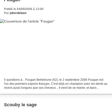
Publié le 04/09/2006 à 13:00
Par
jokerdeluxe
5 questions à... Fougan Bellebrune (62), le 2 septembre 2006 Fougan est
l'un des premiers espoirs français. C'est déjà un champion avec les dents au
moins aussi longues que ses cheveux... Il vient de se marier, et dans
l'euphorie de la fête qui se poursuit...
Scouby le sage