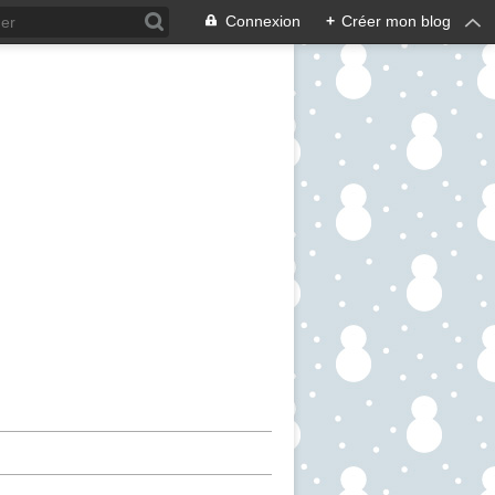
Connexion
+
Créer mon blog