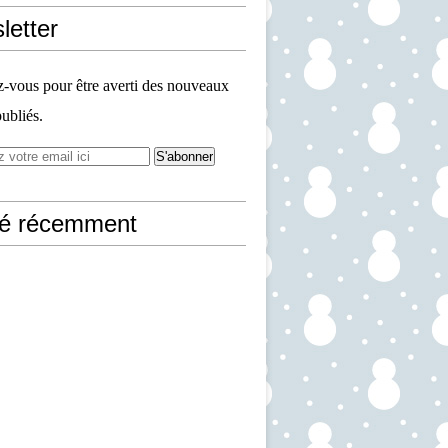
letter
vous pour être averti des nouveaux
publiés.
ié récemment