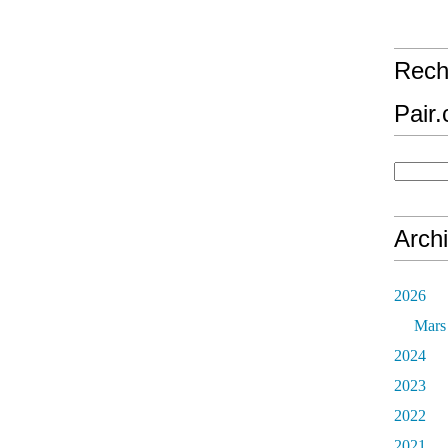
Rech
Pair
Arch
2026
Mars
2024
2023
2022
2021