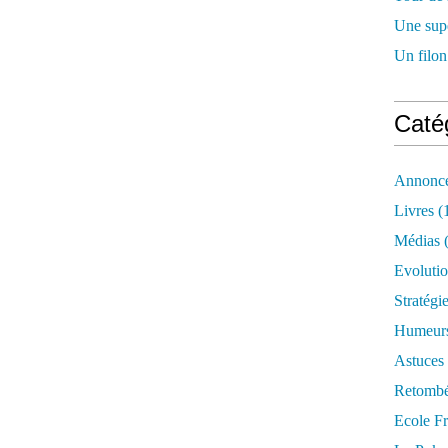
Une supe
Un filon
Caté
Annonce
Livres
(
Médias
(
Evoluti
Stratégi
Humeur
Astuces
Retombé
Ecole F