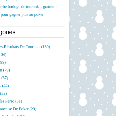
rbe horloge de tournoi… gratuite !
 pour gagner plus au poker
gories
s-Résultats De Tournois
(169)
104)
99)
on
(79)
e
(67)
s
(44)
(32)
es Perso
(31)
rançaise De Poker
(29)