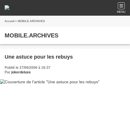
MENU
Accueil
» MOBILE.ARCHIVES
MOBILE.ARCHIVES
Une astuce pour les rebuys
Publié le 27/06/2006 à 16:37
Par
jokerdeluxe