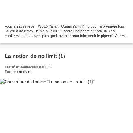
Vous en avez rêvé... WSEX l'a fait ! Quand j'ai lu l'info pour la première fois,
j'ai cru à de l'intox. Je me suis dit : "Encore une pantalonnade de ces
Yankees qui ne savent plus quoi inventer pour faire venir le pigeon". Après
vérification : eh bien...
La notion de no limit (1)
Publié le 04/06/2006 à 01:08
Par
jokerdeluxe