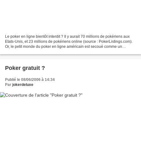
Le poker en ligne bientôt interdit ? Il y aurait 70 millions de pokériens aux
Etats-Unis, et 23 millions de pokériens online (source : PokerListings.com).
Or, le petit monde du poker en ligne américain est secoué comme un
cocotier. La raison : un sénateur...
Poker gratuit ?
Publié le 08/06/2006 à 14:34
Par
jokerdeluxe