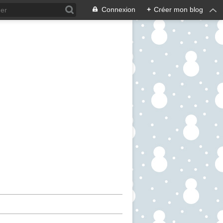
Connexion
+
Créer mon blog