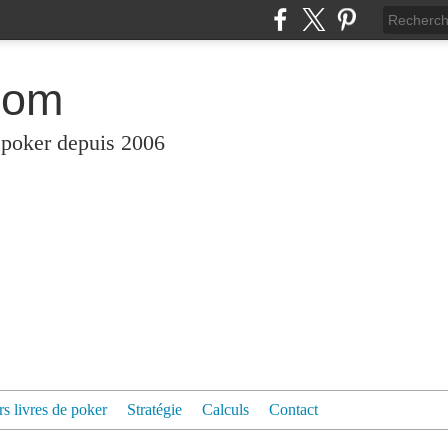
com
 poker depuis 2006
rs livres de poker
Stratégie
Calculs
Contact