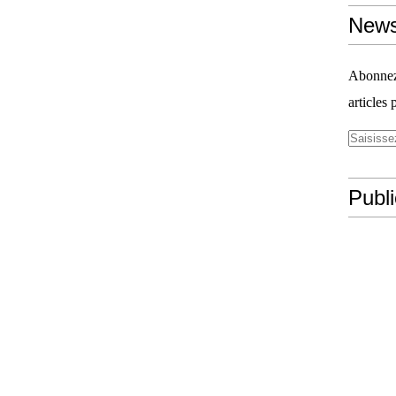
News
Abonnez-
articles 
Publ