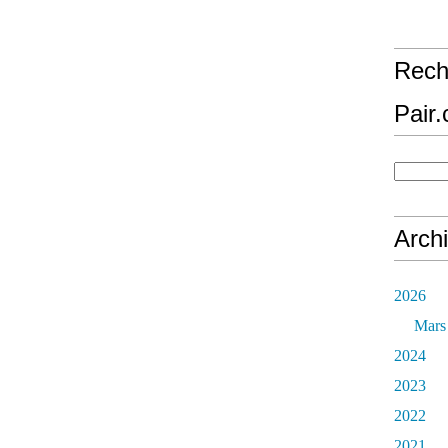
Rech
Pair
Arch
2026
Mars
2024
2023
2022
2021