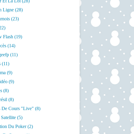
r Et La Loi
(28)
n Ligne
(28)
rnois
(23)
22)
w Flash
(19)
cès
(14)
geefp
(11)
s
(11)
éma
(9)
idéo
(9)
s
(8)
ésil
(8)
 De Cours "live"
(8)
Satellite
(5)
ation Du Poker
(2)