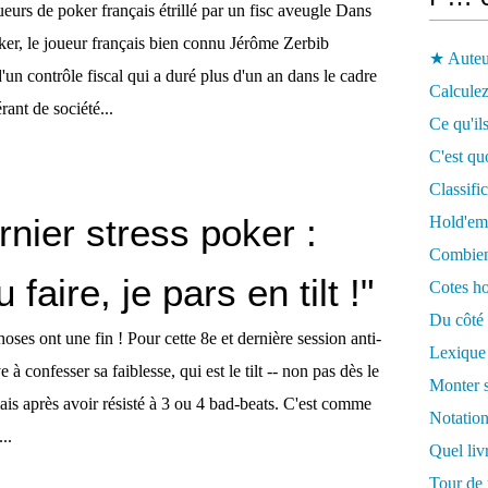
eurs de poker français étrillé par un fisc aveugle Dans
er, le joueur français bien connu Jérôme Zerbib
★ Auteu
'un contrôle fiscal qui a duré plus d'un an dans le cadre
Calculez
rant de société...
Ce qu'ils
C'est qu
Classifi
rnier stress poker :
Hold'em
Combien 
u faire, je pars en tilt !"
Cotes ho
Du côté 
oses ont une fin ! Pour cette 8e et dernière session anti-
Lexique
e à confesser sa faiblesse, qui est le tilt -- non pas dès le
Monter s
ais après avoir résisté à 3 ou 4 bad-beats. C'est comme
Notation
..
Quel liv
Tour de 