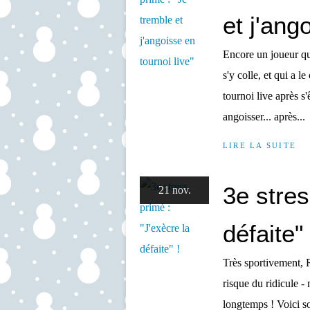
et j'ang
Encore un joueur qui
s'y colle, et qui a l
tournoi live après s'
angoisser... après...
LIRE LA SUITE
3e stres
21 nov.
défaite" 
Très sportivement, 
risque du ridicule -
longtemps ! Voici son