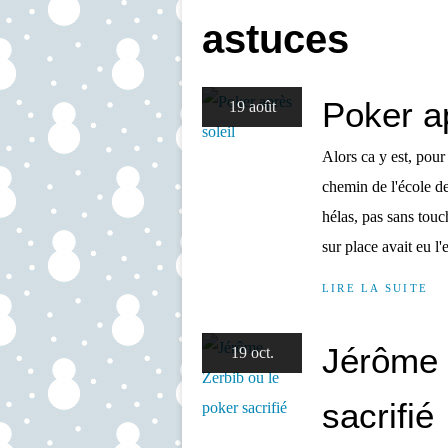
astuces
Poker ap
19 août
Alors ca y est, pour 
chemin de l'école de
hélas, pas sans touc
sur place avait eu l'
LIRE LA SUITE
Jérôme 
19 oct.
sacrifié