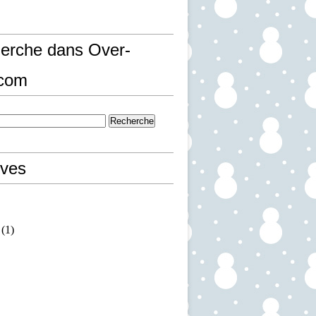
erche dans Over-
.com
ives
(1)