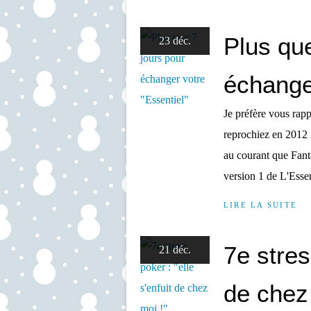
Plus que
23 déc.
échanger
Je préfère vous rap
reprochiez en 2012 :
au courant que Fant
version 1 de L'Essen
LIRE LA SUITE
7e stres
21 déc.
de chez 