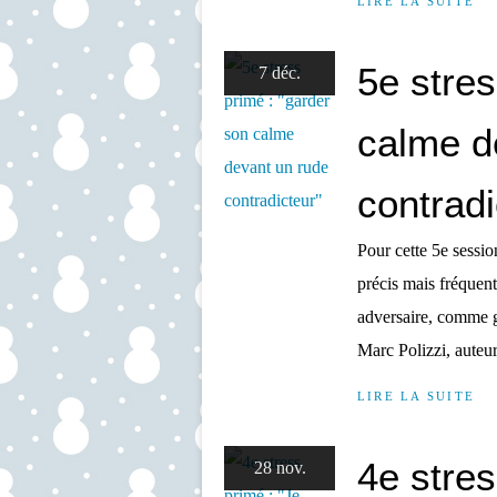
LIRE LA SUITE
5e stres
7 déc.
calme d
contradi
Pour cette 5e sessio
précis mais fréquen
adversaire, comme g
Marc Polizzi, auteur
LIRE LA SUITE
4e stres
28 nov.