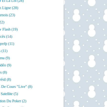
r Et La Loi
(28)
n Ligne
(28)
rnois
(23)
22)
w Flash
(19)
cès
(14)
geefp
(11)
s
(11)
éma
(9)
idéo
(9)
s
(8)
ésil
(8)
 De Cours "live"
(8)
Satellite
(5)
ation Du Poker
(2)