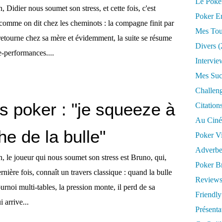
Le Poke
, Didier nous soumet son stress, et cette fois, c'est
Poker E
 comme on dit chez les cheminots : la compagne finit par
Mes Tou
 retourne chez sa mère et évidemment, la suite se résume
Divers
(
e-performances....
Intervie
Mes Suc
Challen
s poker : "je squeeze à
Citation
Au Cin
he de la bulle"
Poker V
Adverbe
n, le joueur qui nous soumet son stress est Bruno, qui,
Poker Br
ière fois, connaît un travers classique : quand la bulle
Reviews
rnoi multi-tables, la pression monte, il perd de sa
Friendly 
i arrive...
Présent