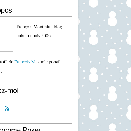
opos
François Montmirel blog
poker depuis 2006
profil de
Francois M.
sur le portail
g
ez-moi
comme Poker