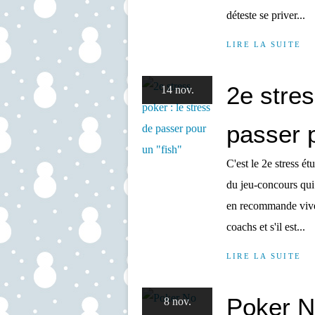
déteste se priver...
LIRE LA SUITE
2e stres
14 nov.
passer p
C'est le 2e stress é
du jeu-concours qui d
en recommande vivem
coachs et s'il est...
LIRE LA SUITE
Poker N
8 nov.