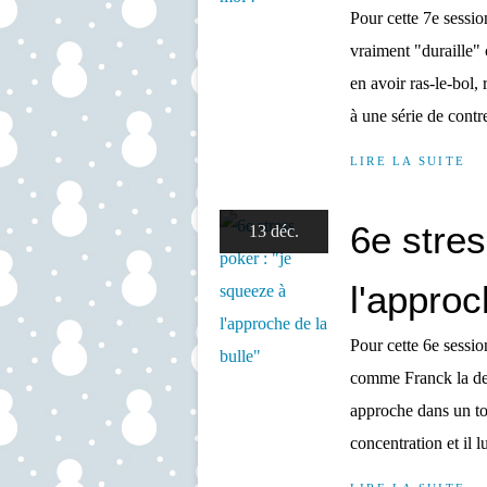
Pour cette 7e session
vraiment "duraille"
en avoir ras-le-bol,
à une série de contr
LIRE LA SUITE
6e stres
13 déc.
l'approc
Pour cette 6e sessio
comme Franck la dern
approche dans un tou
concentration et il lu