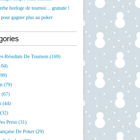
rbe horloge de tournoi… gratuite !
 pour gagner plus au poker
gories
s-Résultats De Tournois
(169)
104)
99)
on
(79)
e
(67)
s
(44)
(32)
es Perso
(31)
rançaise De Poker
(29)