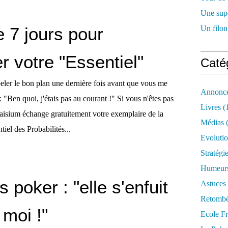
Une supe
 7 jours pour
Un filon
 votre "Essentiel"
Caté
peler le bon plan une dernière fois avant que vous me
Annonce
 "Ben quoi, j'étais pas au courant !" Si vous n'êtes pas
Livres
(
aisium échange gratuitement votre exemplaire de la
Médias
(
tiel des Probabilités...
Evoluti
Stratégi
Humeur
s poker : "elle s'enfuit
Astuces
Retombé
moi !"
Ecole F