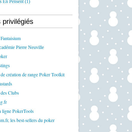
s En Pensent
(1)
 privilégiés
 Fantaisium
cadémie Pierre Neuville
oker
tings
 de création de range Poker Toolkit
astards
 des Clubs
g.fr
n ligne PokerTools
m.fr, les best-sellers du poker