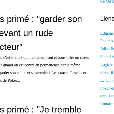
Ce Qu'il
s primé : "garder son
Liens
evant un rude
Editions
Poker A
cteur"
Julien P
PokerLis
n, c'est Franck qui monte au front et nous offre un stress
Logiciel
t : quand on est contré en permanence par le même
Poker B
arder son calme et sa sérénité ? Les coachs Pascale et
Le Club
s de Poker...
Poker-sn
Outils e
Fantaisiu
s primé : "Je tremble