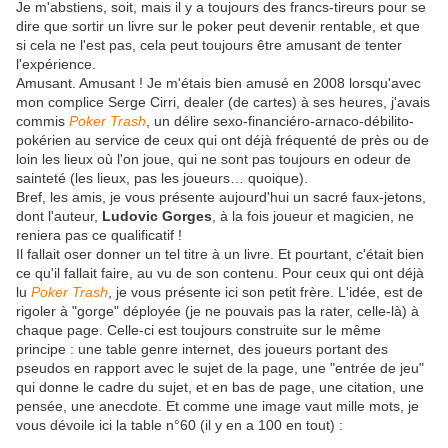
Je m'abstiens, soit, mais il y a toujours des francs-tireurs pour se
dire que sortir un livre sur le poker peut devenir rentable, et que
si cela ne l'est pas, cela peut toujours être amusant de tenter
l'expérience.
Amusant. Amusant ! Je m'étais bien amusé en 2008 lorsqu'avec
mon complice Serge Cirri, dealer (de cartes) à ses heures, j'avais
commis
Poker Trash
, un délire sexo-financiéro-arnaco-débilito-
pokérien au service de ceux qui ont déjà fréquenté de près ou de
loin les lieux où l'on joue, qui ne sont pas toujours en odeur de
sainteté (les lieux, pas les joueurs… quoique).
Bref, les amis, je vous présente aujourd'hui un sacré faux-jetons,
dont l'auteur,
Ludovic Gorges
, à la fois joueur et magicien, ne
reniera pas ce qualificatif !
Il fallait oser donner un tel titre à un livre. Et pourtant, c'était bien
ce qu'il fallait faire, au vu de son contenu. Pour ceux qui ont déjà
lu
Poker Trash
, je vous présente ici son petit frère. L'idée, est de
rigoler à "gorge" déployée (je ne pouvais pas la rater, celle-là) à
chaque page. Celle-ci est toujours construite sur le même
principe : une table genre internet, des joueurs portant des
pseudos en rapport avec le sujet de la page, une "entrée de jeu"
qui donne le cadre du sujet, et en bas de page, une citation, une
pensée, une anecdote. Et comme une image vaut mille mots, je
vous dévoile ici la table n°60 (il y en a 100 en tout) :