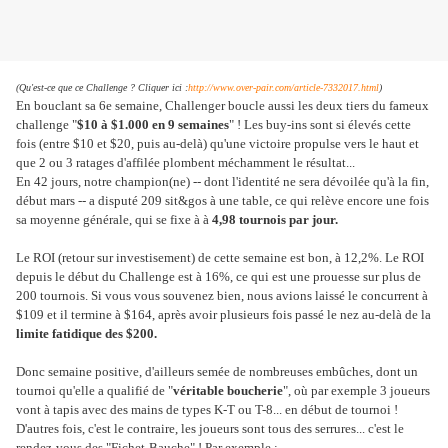
(Qu'est-ce que ce Challenge ? Cliquer ici :
http://www.over-pair.com/article-7332017.html
)
En bouclant sa 6e semaine, Challenger boucle aussi les deux tiers du fameux
challenge "
$10 à $1.000 en 9 semaines
" ! Les buy-ins sont si élevés cette
fois (entre $10 et $20, puis au-delà) qu'une victoire propulse vers le haut et
que 2 ou 3 ratages d'affilée plombent méchamment le résultat...
En 42 jours, notre champion(ne) -- dont l'identité ne sera dévoilée qu'à la fin,
début mars -- a disputé 209 sit&gos à une table, ce qui relève encore une fois
sa moyenne générale, qui se fixe à à
4,98 tournois par jour.
Le ROI (retour sur investisement) de cette semaine est bon, à 12,2%. Le ROI
depuis le début du Challenge est à 16%, ce qui est une prouesse sur plus de
200 tournois. Si vous vous souvenez bien, nous avions laissé le concurrent à
$109 et il termine à $164, après avoir plusieurs fois passé le nez au-delà de la
limite fatidique des $200.
Donc semaine positive, d'ailleurs semée de nombreuses embûches, dont un
tournoi qu'elle a qualifié de "
véritable boucherie
", où par exemple 3 joueurs
vont à tapis avec des mains de types K-T ou T-8... en début de tournoi !
D'autres fois, c'est le contraire, les joueurs sont tous des serrures... c'est le
rendez-vous des "Fichet-Bauche" ! Par exemple :