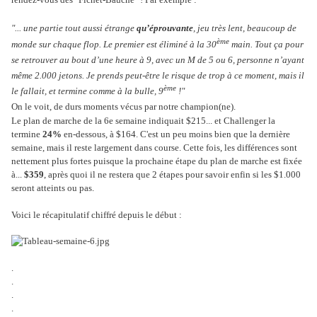
"... u
ne partie tout aussi étrange
qu’éprouvante
, jeu très lent, beaucoup de
ème
monde sur chaque flop. Le premier est éliminé à la 30
main. Tout ça pour
se retrouver au bout d’une heure à 9, avec un M de 5 ou 6, personne n’ayant
même 2.000 jetons. Je prends peut-être le risque de trop à ce moment, mais il
ème
le fallait, et termine comme à la bulle, 9
!"
On le voit, de durs moments vécus par notre champion(ne).
Le plan de marche de la 6e semaine indiquait $215... et Challenger la
termine
24%
en-dessous, à $164. C'est un peu moins bien que la dernière
semaine, mais il reste largement dans course. Cette fois, les différences sont
nettement plus fortes puisque la prochaine étape du plan de marche est fixée
à...
$359
, après quoi il ne restera que 2 étapes pour savoir enfin si les $1.000
seront atteints ou pas.
Voici le récapitulatif chiffré depuis le début :
.
.
.
.