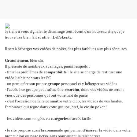
Je tiens à vous signaler le démarrage tout récent d'un nouveau site que je
trouve très bien fait et utile :
LePoker.tv.
Il sert à héberger vos vidéos de poker, des plus farfelues aux plus sérieuses.
Gratuitement
, bien sûr.
Il présente de nombreux avantages, parmi lesquels :
- finis les problèmes de
compatibilité
: le site se charge de restituer une
vidéo lisible par tous les PC
- on peut créer son propre
groupe
personnel et y héberger ses vidéos
- l'accès à ce groupe peut même être
restreint
, donc vos vidéos ne seront
vues que des personnes qui ont votre mot de passe
- c'est l'occasion de faire
connaître
votre club, les vidéos de vos finales,
l'ambiance qui règne dans votre groupe, bref, la vie du poker !
- les vidéos sont rangées en
catégories
d'accès facile
- le site propose aussi la commande qui permet
d'insérer
la vidéo dans votre
propre blog ou page perso, sans pour autant la télécharger