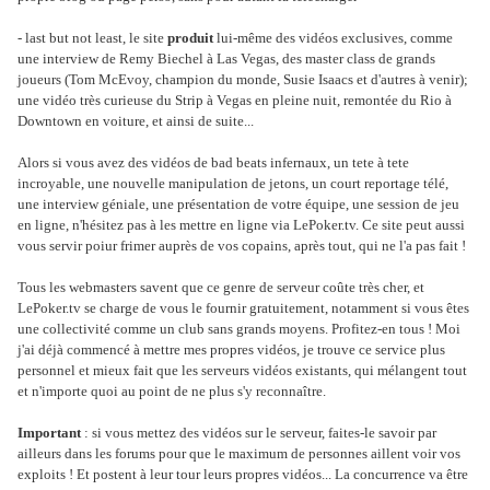
- last but not least, le site
produit
lui-même des vidéos exclusives, comme
une interview de Remy Biechel à Las Vegas, des master class de grands
joueurs (Tom McEvoy, champion du monde, Susie Isaacs et d'autres à venir);
une vidéo très curieuse du Strip à Vegas en pleine nuit, remontée du Rio à
Downtown en voiture, et ainsi de suite...
Alors si vous avez des vidéos de bad beats infernaux, un tete à tete
incroyable, une nouvelle manipulation de jetons, un court reportage télé,
une interview géniale, une présentation de votre équipe, une session de jeu
en ligne, n'hésitez pas à les mettre en ligne via LePoker.tv. Ce site peut aussi
vous servir poiur frimer auprès de vos copains, après tout, qui ne l'a pas fait !
Tous les webmasters savent que ce genre de serveur coûte très cher, et
LePoker.tv se charge de vous le fournir gratuitement, notamment si vous êtes
une collectivité comme un club sans grands moyens. Profitez-en tous ! Moi
j'ai déjà commencé à mettre mes propres vidéos, je trouve ce service plus
personnel et mieux fait que les serveurs vidéos existants, qui mélangent tout
et n'importe quoi au point de ne plus s'y reconnaître.
Important
: si vous mettez des vidéos sur le serveur, faites-le savoir par
ailleurs dans les forums pour que le maximum de personnes aillent voir vos
exploits ! Et postent à leur tour leurs propres vidéos... La concurrence va être