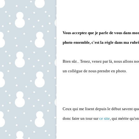
Vous acceptez que je parle de vous dans mon
photo ensemble, c'est la règle dans ma rubriq
Bien sûr... Tenez, venez par là, nous allons n
un collègue de nous prendre en photo.
Ceux qui me lisent depuis le début savent que j
donc faire un tour sur
ce site
, qui mérite qu'on 