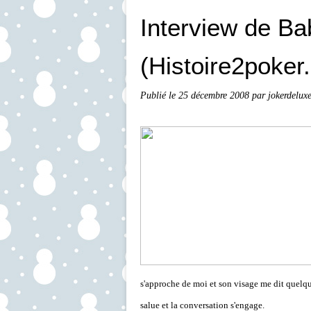
Interview de Ba
(Histoire2poker
Publié le
25 décembre 2008
par jokerdelux
s'approche de moi et son visage me dit quelqu
salue et la conversation s'engage.