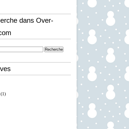
erche dans Over-
.com
ives
(1)