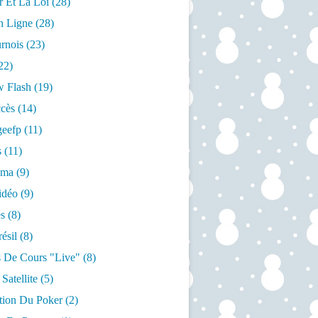
r Et La Loi
(28)
n Ligne
(28)
rnois
(23)
22)
w Flash
(19)
cès
(14)
geefp
(11)
s
(11)
éma
(9)
idéo
(9)
s
(8)
ésil
(8)
 De Cours "live"
(8)
Satellite
(5)
ation Du Poker
(2)