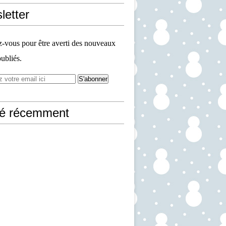
letter
vous pour être averti des nouveaux
publiés.
ié récemment