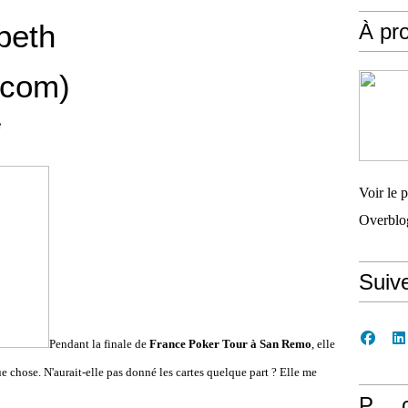
beth
À pr
.com)
e
Voir le 
Overblo
Suiv
Pendant la finale de
France Poker Tour à San Remo
, elle
e chose. N'aurait-elle pas donné les cartes quelque part ? Elle me
P… 