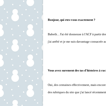
Bonjour, qui etes-vous exactement ?
Babeth... J'ai été donneuse à l'ACF à partir d
j'ai arrêté et je me suis davantage consacrée 
Vous avez surement des tas d'histoires à rac
Oui, des centaines effectivement, mais encore 
des rubriques du site que j'ai lancé récemmen