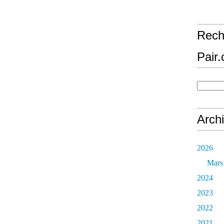
Rech
Pair
Arch
2026
Mars
2024
2023
2022
2021