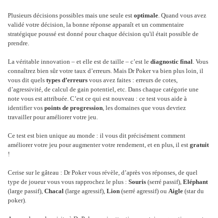
Plusieurs décisions possibles mais une seule est
optimale
. Quand vous avez
validé votre décision, la bonne réponse apparaît et un commentaire
stratégique poussé est donné pour chaque décision qu'il était possible de
prendre.
La véritable innovation – et elle est de taille – c’est le
diagnostic final
. Vous
connaîtrez bien sûr votre taux d’erreurs. Mais Dr Poker va bien plus loin, il
vous dit quels
types d’erreurs
vous avez faites : erreurs de cotes,
d’agressivité, de calcul de gain potentiel, etc. Dans chaque catégorie une
note vous est attribuée. C’est ce qui est nouveau : ce test vous aide à
identifier vos
points de progression
, les domaines que vous devriez
travailler pour améliorer votre jeu.
Ce test est bien unique au monde : il vous dit précisément comment
améliorer votre jeu pour augmenter votre rendement, et en plus, il est
gratuit
!
Cerise sur le gâteau : Dr Poker vous révèle, d’après vos réponses, de quel
type de joueur vous vous rapprochez le plus :
Souris
(serré passif),
Eléphant
(large passif),
Chacal
(large agressif),
Lion
(serré agressif) ou
Aigle
(star du
poker).