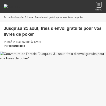
MENU
Accueil
» Jusqu'au 31 aout, frais d'envoi gratuits pour vos livres de poker
Jusqu'au 31 aout, frais d'envoi gratuits pour vos
livres de poker
Publié le 16/07/2009 à 12:39
Par
jokerdeluxe