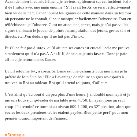
Avant de miser inconsidérément, je reviens rapidement sur cet incident. Fait-
il de l’intox avec une main énorme ? S’il avait les As, ce serait effectivement
bien vu de sa part. Car en jouant les ignares de cette manière dans un tournoi
où personne ne le connaît, il peut manipuler
facilement
l’adversaire. Tout en
réfléchissant, je l’observe. C’est un attaquant, certes, mais je n’ai pas vu les
signes trahissant le joueur de pointe : manipulation des jetons, gestes sûrs et
directs, etc. J’en déduis qu’il ne fait pas d’intox.
Et s’il ne fait pas d’intox, qu’il ait jeté ses cartes est crucial : cela me prouve
simplement qu’il n’a pas A-A ni K-K, donc que je suis
favori
. Donc je paie
all-in et je retourne mes Dames.
Lui, il retourne K-Q à coeur. Sa Dame est une
calamité
pour moi mais je la
préfère de loin à un As ! Elle a l’avantage de réduire en gros ses espoirs à
trouver un Roi au tableau. Roi qu’il attend toujours, d’ailleurs.
C’est ainsi qu’au bout d’un peu plus d’une heure, j’ai doublé mon tapis et je
me suis trouvé chip-leader de ma table avec 4.750. En ayant joué un seul
e
coup. J’ai terminé ce tournoi au niveau 600-1.200, en 32
position, alors que
seules les deux premières tables étaient payées. Bien petite
perf’
pour mon
premier tournoi important de l’année…
#Stratégie