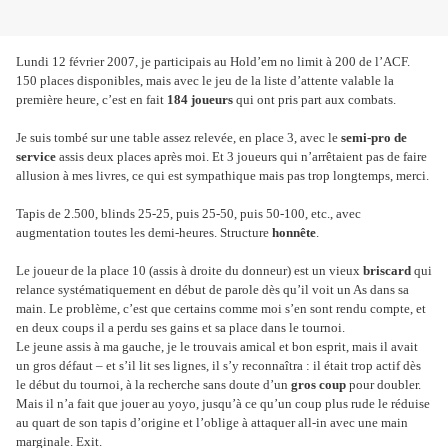
Lundi 12 février 2007, je participais au Hold’em no limit à 200 de l’ACF.
150 places disponibles, mais avec le jeu de la liste d’attente valable la
première heure, c’est en fait
184 joueurs
qui ont pris part aux combats.
Je suis tombé sur une table assez relevée, en place 3, avec le
semi-pro de
service
assis deux places après moi. Et 3 joueurs qui n’arrêtaient pas de faire
allusion à mes livres, ce qui est sympathique mais pas trop longtemps, merci.
Tapis de 2.500, blinds 25-25, puis 25-50, puis 50-100, etc., avec
augmentation toutes les demi-heures. Structure
honnête
.
Le joueur de la place 10 (assis à droite du donneur) est un vieux
briscard
qui
relance systématiquement en début de parole dès qu’il voit un As dans sa
main. Le problème, c’est que certains comme moi s’en sont rendu compte, et
en deux coups il a perdu ses gains et sa place dans le tournoi.
Le jeune assis à ma gauche, je le trouvais amical et bon esprit, mais il avait
un gros défaut – et s’il lit ses lignes, il s’y reconnaîtra : il était trop actif dès
le début du tournoi, à la recherche sans doute d’un
gros coup
pour doubler.
Mais il n’a fait que jouer au yoyo, jusqu’à ce qu’un coup plus rude le réduise
au quart de son tapis d’origine et l’oblige à attaquer all-in avec une main
marginale. Exit.