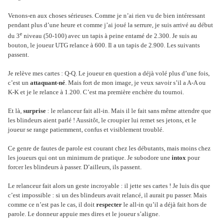
Venons-en aux choses sérieuses. Comme je n’ai rien vu de bien intéressant
pendant plus d’une heure et comme j’ai joué la serrure, je suis arrivé au début
e
du 3
niveau (50-100) avec un tapis à peine entamé de 2.300. Je suis au
bouton, le joueur UTG relance à 600. Il a un tapis de 2.900. Les suivants
passent.
Je relève mes cartes : Q-Q. Le joueur en question a déjà volé plus d’une fois,
c’est un
attaquant-né
. Mais fort de mon image, je veux savoir s’il a A-A ou
K-K et je le relance à 1.200. C’est ma première enchère du tournoi.
Et là,
surprise
: le relanceur fait all-in. Mais il le fait sans même attendre que
les blindeurs aient parlé ! Aussitôt, le croupier lui remet ses jetons, et le
joueur se range patiemment, confus et visiblement troublé.
Ce genre de fautes de parole est courant chez les débutants, mais moins chez
les joueurs qui ont un minimum de pratique. Je subodore une
intox
pour
forcer les blindeurs à passer. D’ailleurs, ils passent.
Le relanceur fait alors un geste incroyable : il jette ses cartes ! Je luis dis que
c’est impossible : si un des blindeurs avait relancé, il aurait pu passer. Mais
comme ce n’est pas le cas, il doit
respecter
le all-in qu’il a déjà fait hors de
parole. Le donneur appuie mes dires et le
joueur s’aligne.