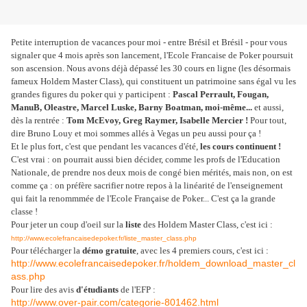
Petite interruption de vacances pour moi - entre Brésil et Brésil - pour vous
signaler que 4 mois après son lancement, l'Ecole Francaise de Poker poursuit
son ascension. Nous avons déjà dépassé les 30 cours en ligne (les désormais
fameux Holdem Master Class), qui constituent un patrimoine sans égal vu les
grandes figures du poker qui y participent :
Pascal Perrault, Fougan,
ManuB, Oleastre, Marcel Luske, Barny Boatman, moi-même...
et aussi,
dès la rentrée :
Tom McEvoy, Greg Raymer, Isabelle Mercier !
Pour tout,
dire Bruno Louy et moi sommes allés à Vegas un peu aussi pour ça !
Et le plus fort, c'est que pendant les vacances d'été,
les cours continuent !
C'est vrai : on pourrait aussi bien décider, comme les profs de l'Education
Nationale, de prendre nos deux mois de congé bien mérités, mais non, on est
comme ça : on préfère sacrifier notre repos à la linéarité de l'enseignement
qui fait la renommmée de l'Ecole Française de Poker... C'est ça la grande
classe !
Pour jeter un coup d'oeil sur la
liste
des Holdem Master Class, c'est ici :
http://www.ecolefrancaisedepoker.fr/liste_master_class.php
Pour télécharger la
démo gratuite
, avec les 4 premiers cours, c'est ici :
http://www.ecolefrancaisedepoker.fr/holdem_download_master_cl
ass.php
Pour lire des avis
d'étudiants
de l'EFP :
http://www.over-pair.com/categorie-801462.html