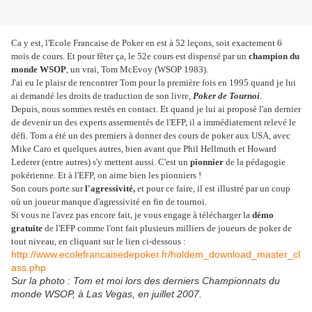
Ca y est, l'Ecole Francaise de Poker en est à 52 leçons, soit exactement 6
mois de cours. Et pour fêter ça, le 52e cours est dispensé par un
champion du
monde WSOP
, un vrai, Tom McEvoy (WSOP 1983).
J'ai eu le plaisr de rencontrer Tom pour la première fois en 1995 quand je lui
ai demandé les droits de traduction de son livre,
Poker de Tournoi
.
Depuis, nous sommes restés en contact. Et quand je lui ai proposé l'an dernier
de devenir un des experts assermentés de l'EFP, il a immédiatement relevé le
défi. Tom a été un des premiers à donner des cours de poker aux USA, avec
Mike Caro et quelques autres, bien avant que Phil Hellmuth et Howard
Lederer (entre autres) s'y mettent aussi. C'est un
pionnier
de la pédagogie
pokérienne. Et à l'EFP, on aime bien les pionniers !
Son cours porte sur
l'agressivité,
et pour ce faire, il est illustré par un coup
où un joueur manque d'agressivité en fin de tournoi.
Si vous ne l'avez pas encore fait, je vous engage à télécharger la
démo
gratuite
de l'EFP comme l'ont fait plusieurs milliers de joueurs de poker de
tout niveau, en cliquant sur le lien ci-dessous :
http://www.ecolefrancaisedepoker.fr/holdem_download_master_cl
ass.php
Sur la photo : Tom et moi lors des derniers Championnats du
monde WSOP, à Las Vegas, en juillet 2007.