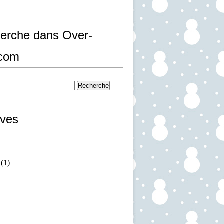
erche dans Over-
.com
ives
(1)