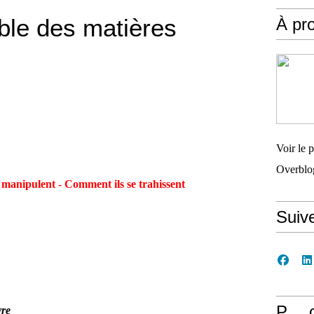
ble des matières
À pr
Voir le 
Overblo
manipulent - Comment ils se trahissent
Suiv
P… 
vre