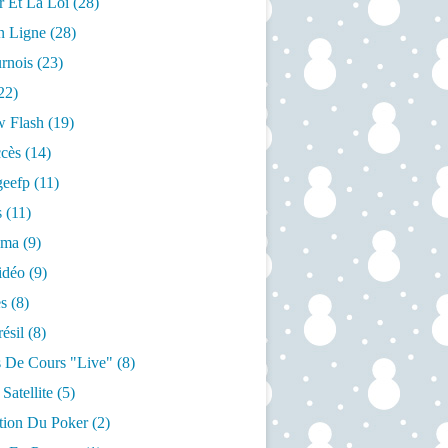
r Et La Loi
(28)
n Ligne
(28)
rnois
(23)
22)
w Flash
(19)
cès
(14)
geefp
(11)
s
(11)
éma
(9)
idéo
(9)
s
(8)
ésil
(8)
 De Cours "live"
(8)
Satellite
(5)
ation Du Poker
(2)