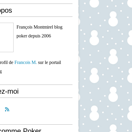
opos
François Montmirel blog
poker depuis 2006
profil de
Francois M.
sur le portail
g
ez-moi
comme Poker