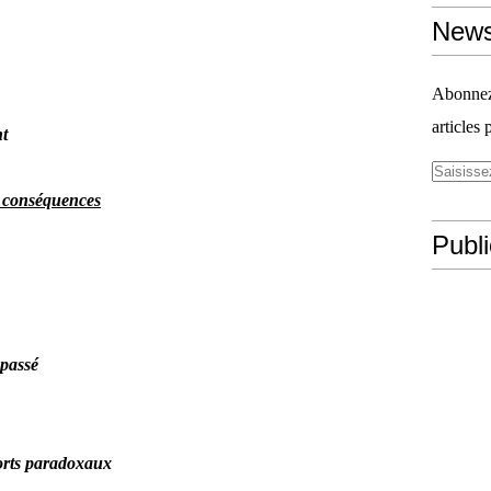
News
Abonnez-
articles 
nt
s conséquences
Publ
 passé
ports paradoxaux