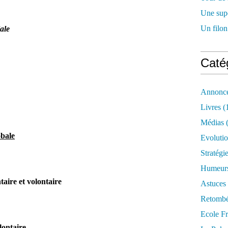
Une supe
Un filon
ale
Caté
Annonce
Livres
(
Médias
(
obale
Evoluti
Stratégi
Humeur
aire et volontaire
Astuces
Retombé
Ecole F
lontaire