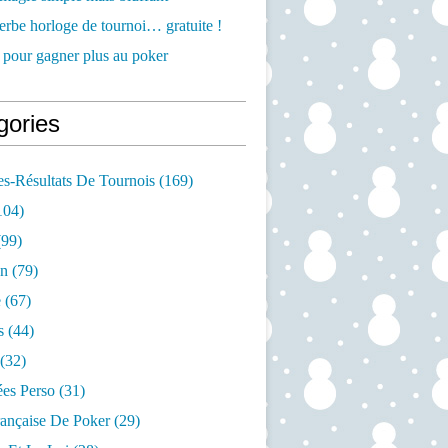
rbe horloge de tournoi… gratuite !
 pour gagner plus au poker
gories
s-Résultats De Tournois
(169)
104)
99)
on
(79)
e
(67)
s
(44)
(32)
es Perso
(31)
rançaise De Poker
(29)