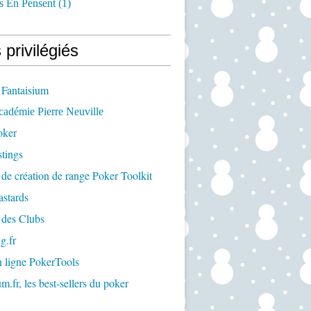
s En Pensent
(1)
 privilégiés
 Fantaisium
cadémie Pierre Neuville
oker
tings
 de création de range Poker Toolkit
astards
 des Clubs
g.fr
n ligne PokerTools
m.fr, les best-sellers du poker