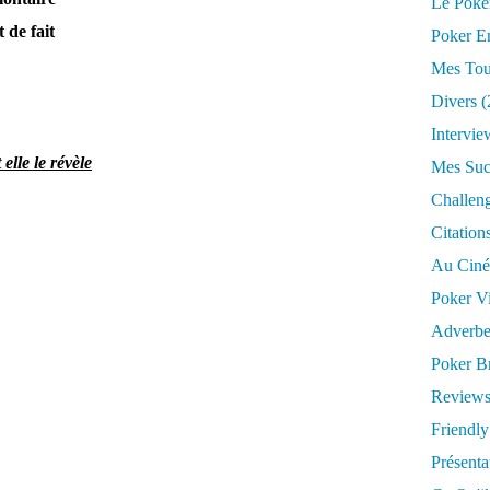
Le Poke
 de fait
Poker E
Mes Tou
Divers
(
Intervie
lle le révèle
Mes Suc
Challen
Citation
Au Cin
Poker V
Adverbe
Poker Br
Reviews
Friendly 
Présent