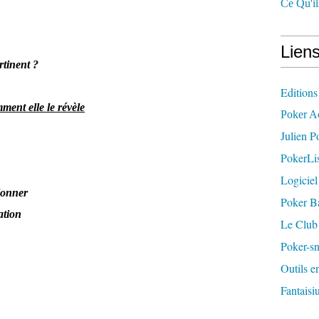
Ce Qu'il
Liens
rtinent ?
Editions
ment elle le révèle
Poker A
Julien P
PokerLis
Logiciel
lonner
Poker B
ation
Le Club
Poker-sn
Outils e
Fantaisiu