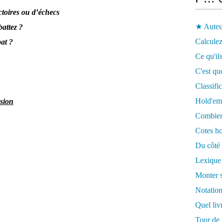
ictoires ou d’échecs
★ Auteu
attez ?
Calculez
at ?
Ce qu'ils
C'est qu
Classifi
Hold'em
ision
Combien 
Cotes ho
Du côté 
Lexique
Monter s
Notation
Quel liv
Tour de 