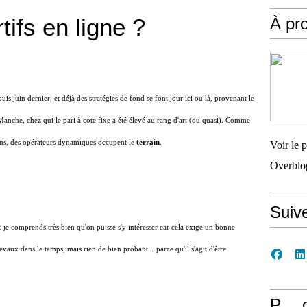
tifs en ligne ?
À pr
s juin dernier, et déjà des stratégies de fond se font jour ici ou là, provenant le
-Manche, chez qui le pari à cote fixe a été élevé au rang d'art (ou quasi). Comme
ions, des opérateurs dynamiques occupent le
terrain
.
Voir le 
Overblo
Suiv
is je comprends très bien qu'on puisse s'y intéresser car cela exige un bonne
evaux dans le temps, mais rien de bien probant... parce qu'il s'agit d'être
P… 