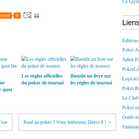
Ce Qu'il
epost
0
Liens
Editions
Poker A
Julien P
PokerLis
Les règles officielles
Bientôt un livre sur
Logiciel
ne
du poker de tournoi
les règles de tournoi
Poker B
e quoi
Le Club
Poker-sn
Outils e
Tour
Rasé au poker ? Vous intéressez Direct 8 !
Fantaisiu