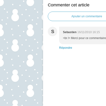
Commenter cet article
Ajouter un commentaire
S
Sebastien
16/11/2010 16:15
<br /> Merci pour ce commentaire 
Répondre