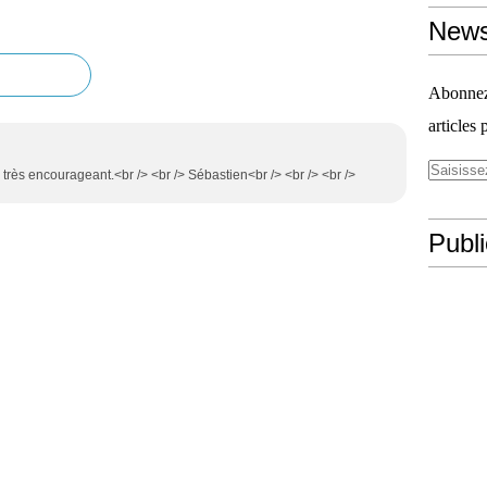
News
Abonnez-
articles 
très encourageant.<br /> <br /> Sébastien<br /> <br /> <br />
Publ