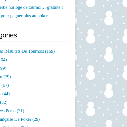
rbe horloge de tournoi… gratuite !
 pour gagner plus au poker
gories
s-Résultats De Tournois
(169)
104)
99)
on
(79)
e
(67)
s
(44)
(32)
es Perso
(31)
rançaise De Poker
(29)