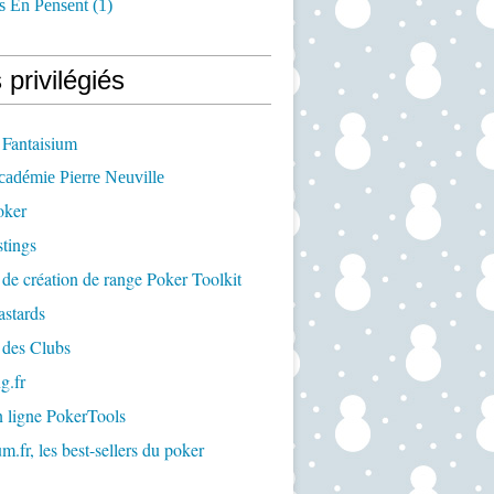
s En Pensent
(1)
 privilégiés
 Fantaisium
cadémie Pierre Neuville
oker
tings
 de création de range Poker Toolkit
astards
 des Clubs
g.fr
n ligne PokerTools
m.fr, les best-sellers du poker