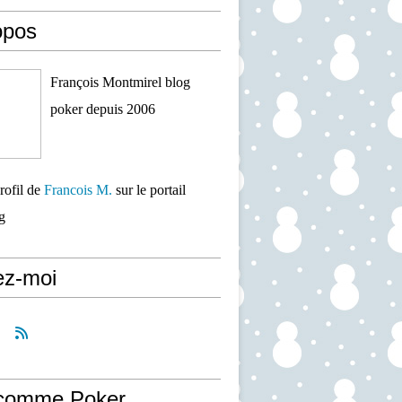
opos
François Montmirel blog
poker depuis 2006
profil de
Francois M.
sur le portail
g
ez-moi
comme Poker