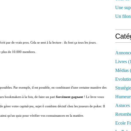
Une supe
Un filon
Caté
crit par de vrais pros. Cela se sent à la lecture : ils font ça tous les jours.
é de plus de 10.000 membres.
Annonce
Livres
(
Médias
(
Evoluti
Stratégi
s possibles. Par exemple, il est possible, en combinant d'une certaine manière des
Humeur
urs bookmakers à la fois, de faire un pari
forcément gagnant
! Le livre vous
Astuces
de gérer votre capital-jeu, sujet ô combien décisif chez les joueurs de poker. Il
Retombé
ainsi qu'un quiz pour vérifier vos connaissances en la matière.
Ecole F