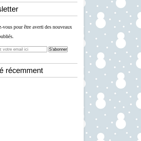
letter
vous pour être averti des nouveaux
publiés.
ié récemment