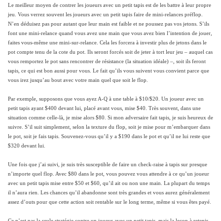
Le meilleur moyen de contrer les joueurs avec un petit tapis est de les battre à leur propre
jeu. Vous verrez souvent les joueurs avec un petit tapis faire de mini-relances préflop.
N’en déduisez pas pour autant que leur main est faible et ne poussez pas vos jetons. S’ils
font une mini-relance quand vous avez une main que vous avez bien l’intention de jouer,
faites vous-même une mini-sur-relance. Cela les forcera à investir plus de jetons dans le
pot compte tenu de la cote du pot. Ils seront forcés soit de jeter à tort leur jeu – auquel cas
vous remportez le pot sans rencontrer de résistance (la situation idéale) –, soit ils feront
tapis, ce qui est bon aussi pour vous. Le fait qu’ils vous suivent vous convient parce que
vous irez jusqu’au bout avec votre main quel que soit le flop.
Par exemple, supposons que vous ayez A-Q à une table à $10/$20. Un joueur avec un
petit tapis ayant $400 devant lui, placé avant vous, mise $40. Très souvent, dans une
situation comme celle-là, je mise alors $80. Si mon adversaire fait tapis, je suis heureux de
suivre. S’il suit simplement, selon la texture du flop, soit je mise pour m’embarquer dans
le pot, soit je fais tapis. Souvenez-vous qu’il y a $190 dans le pot et qu’il ne lui reste que
$320 devant lui.
Une fois que j’ai suivi, je suis très susceptible de faire un check-raise à tapis sur presque
n’importe quel flop. Avec $80 dans le pot, vous pouvez vous attendre à ce qu’un joueur
avec un petit tapis mise entre $50 et $60, qu’il ait ou non une main. La plupart du temps
il n’aura rien. Les chances qu’il abandonne sont très grandes et vous aurez généralement
assez d’outs pour que cette action soit rentable sur le long terme, même si vous êtes payé.
Ce n’est pas la seule stratégie contre un joueur avec un petit tapis, mais la leçon à retenir