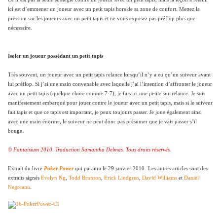
ici est d’emmener un joueur avec un petit tapis hors de sa zone de confort. Mettez la
pression sur les joueurs avec un petit tapis et ne vous exposez pas préflop plus que
nécessaire.
Isoler un joueur possédant un petit tapis
Très souvent, un joueur avec un petit tapis relance lorsqu’il n’y a eu qu’un suiveur avant
lui préflop. Si j’ai une main convenable avec laquelle j’ai l’intention d’affronter le joueur
avec un petit tapis (quelque chose comme 7-7), je fais ici une petite sur-relance. Je suis
manifestement embarqué pour jouer contre le joueur avec un petit tapis, mais si le suiveur
fait tapis et que ce tapis est important, je peux toujours passer. Je joue également ainsi
avec une main énorme, le suiveur ne peut donc pas présumer que je vais passer s’il
bouge.
© Fantaisium 2010. Traduction Samantha Delmas. Tous droits réservés.
Extrait du livre
Poker Power
qui paraitra le 29 janvier 2010.
Les autres articles sont des
extraits signés
Evelyn Ng
,
Todd Brunson
,
Erick Lindgren
,
David Williams
et
Daniel
Negreanu
.