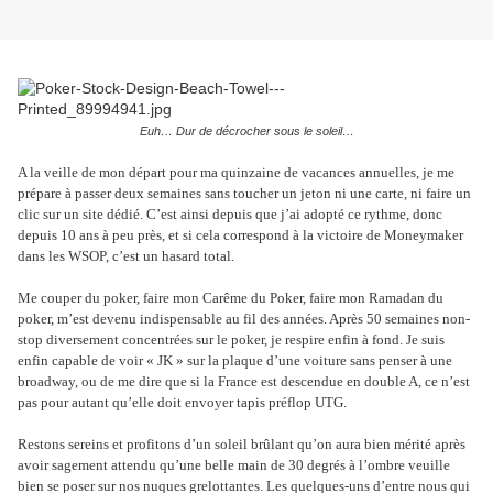
Euh… Dur de décrocher sous le soleil…
A la veille de mon départ pour ma quinzaine de vacances annuelles, je me
prépare à passer deux semaines sans toucher un jeton ni une carte, ni faire un
clic sur un site dédié. C’est ainsi depuis que j’ai adopté ce rythme, donc
depuis 10 ans à peu près, et si cela correspond à la victoire de Moneymaker
dans les WSOP, c’est un hasard total.
Me couper du poker, faire mon Carême du Poker, faire mon Ramadan du
poker, m’est devenu indispensable au fil des années. Après 50 semaines non-
stop diversement concentrées sur le poker, je respire enfin à fond. Je suis
enfin capable de voir « JK » sur la plaque d’une voiture sans penser à une
broadway, ou de me dire que si la France est descendue en double A, ce n’est
pas pour autant qu’elle doit envoyer tapis préflop UTG.
Restons sereins et profitons d’un soleil brûlant qu’on aura bien mérité après
avoir sagement attendu qu’une belle main de 30 degrés à l’ombre veuille
bien se poser sur nos nuques grelottantes. Les quelques-uns d’entre nous qui