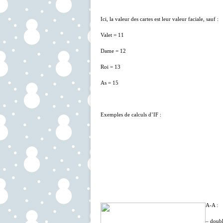
Ici, la valeur des cartes est leur valeur faciale, sauf :
Valet = 11
Dame = 12
Roi = 13
As = 15
Exemples de calculs d’IF :
A-A :
– doubl