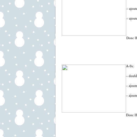
– ajout
– ajout
Donc IF
A-9s:
– doubl
– ajoute
– ajoute
Donc I