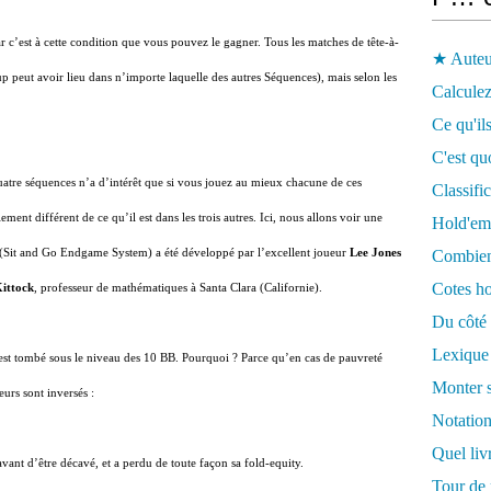
car c’est à cette condition que vous pouvez le gagner. Tous les matches de tête-à-
★ Auteu
up peut avoir lieu dans n’importe laquelle des autres Séquences), mais selon les
Calculez
Ce qu'ils
C'est qu
quatre séquences n’a d’intérêt que si vous jouez au mieux chacune de ces
Classifi
ement différent de ce qu’il est dans les trois autres. Ici, nous allons voir une
Hold'em
(Sit and Go Endgame System) a été développé par l’excellent joueur
Lee Jones
Combien 
Cotes ho
ittock
, professeur de mathématiques à Santa Clara (Californie).
Du côté 
Lexique
 est tombé sous le niveau des 10 BB. Pourquoi ? Parce qu’en cas de pauvreté
Monter s
eurs sont inversés :
Notation
Quel liv
avant d’être décavé, et a perdu de toute façon sa fold-equity.
Tour de 