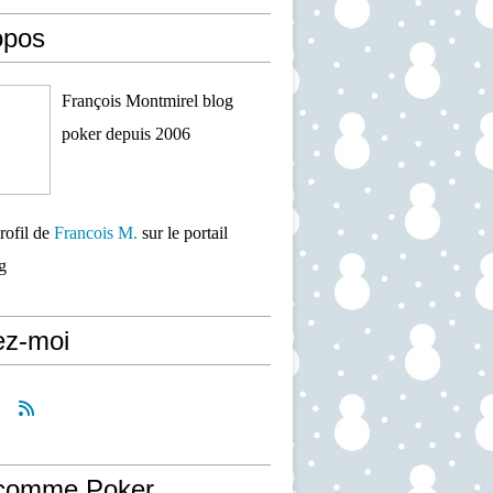
opos
François Montmirel blog
poker depuis 2006
profil de
Francois M.
sur le portail
g
ez-moi
comme Poker