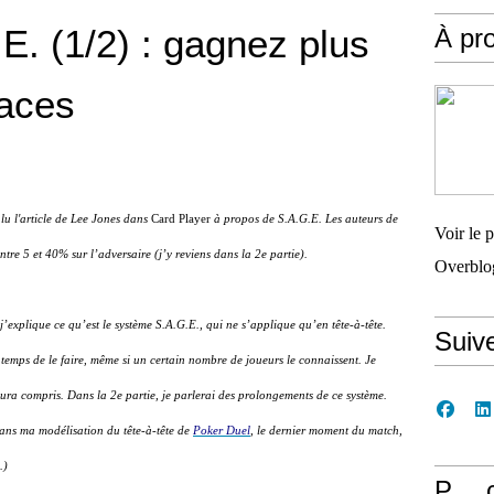
. (1/2) : gagnez plus
À pr
laces
u l'article de Lee Jones dans
Card Player
à propos de S.A.G.E. Les auteurs de
Voir le 
ntre 5 et 40% sur l’adversaire (j’y reviens dans la 2e partie).
Overblo
’explique ce qu’est le système S.A.G.E., qui ne s’applique qu’en tête-à-tête.
Suiv
temps de le faire, même si un certain nombre de joueurs le connaissent. Je
'aura compris. Dans la 2e partie, je parlerai des prolongements de ce système.
 dans ma modélisation du tête-à-tête de
Poker Duel
, le dernier moment du match,
.)
P… 