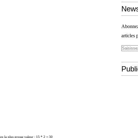
News
Abonnez-
articles 
Publ
ez la plus grosse valeur : 15 * 2 = 30