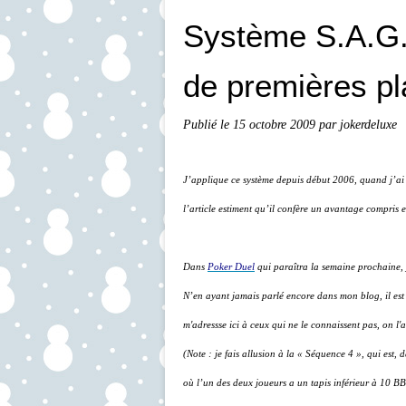
Système S.A.G.E
de premières p
Publié le
15 octobre 2009
par jokerdeluxe
J’applique ce système depuis début 2006, quand j’ai l
l’article estiment qu’il confère un avantage compris e
Dans
Poker Duel
qui paraîtra la semaine prochaine, j
N’en ayant jamais parlé encore dans mon blog, il est 
m'adressse ici à ceux qui ne le connaissent pas, on l
(Note : je fais allusion à la « Séquence 4 », qui est,
où l’un des deux joueurs a un tapis inférieur à 10 BB