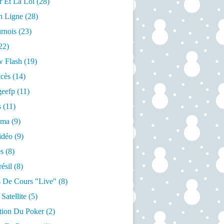
r Et La Loi
(28)
n Ligne
(28)
rnois
(23)
22)
w Flash
(19)
cès
(14)
geefp
(11)
s
(11)
éma
(9)
idéo
(9)
s
(8)
ésil
(8)
 De Cours "live"
(8)
Satellite
(5)
ation Du Poker
(2)