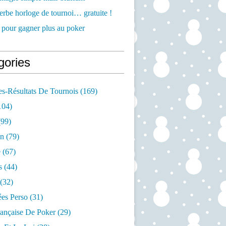
rbe horloge de tournoi… gratuite !
 pour gagner plus au poker
gories
s-Résultats De Tournois
(169)
104)
99)
on
(79)
e
(67)
s
(44)
(32)
es Perso
(31)
rançaise De Poker
(29)