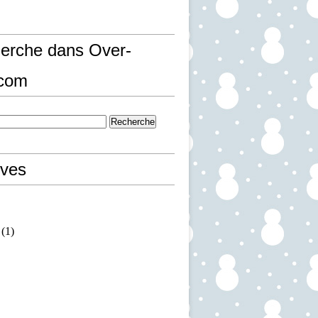
erche dans Over-
.com
ives
(1)