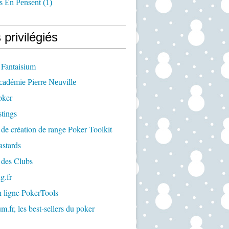
s En Pensent
(1)
 privilégiés
 Fantaisium
cadémie Pierre Neuville
oker
tings
 de création de range Poker Toolkit
astards
 des Clubs
g.fr
n ligne PokerTools
m.fr, les best-sellers du poker