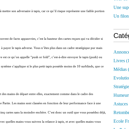
Une supe
à mettre son adversaire à tapis, car ce qu’il risque représente une faible portion
Un filon
Caté
ouvent de facto appauvries, c’est la hauteur des cartes reçues qui va décider si
 à payer le tapis adverse. Vous n’êtes plus dans un cadre stratégique pur mais
Annonce
e est ce qu’on appelle “push or fold”, c’est-à-dire envoyer le tapis (push) ou
Livres
(
e système s’applique si le plus petit tapis possède moins de 10 surblinds, que ce
Médias
(
Evoluti
Stratégi
t des mains de départ entre elles, exactement comme dans le cadre des
Humeur
Astuces
e Partie. Les mains sont classées en fonction de leur performance face à une
Retombé
 cinq cartes sans la moindre enchère. C’est donc un outil que vous possédez déjà,
Ecole F
vec quelles mains vous suivrez la relance à tapis, et avec quelles mains vous