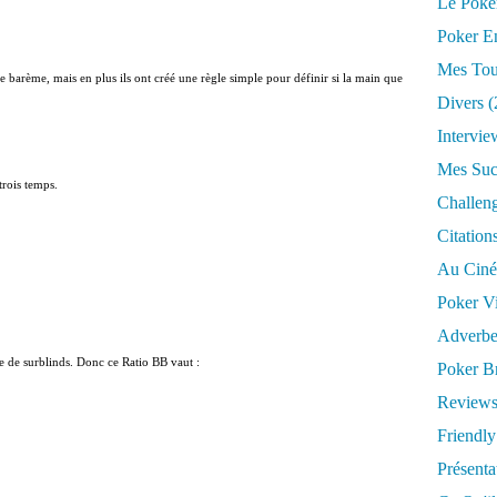
Le Poke
Poker E
Mes Tou
e barème, mais en plus ils ont créé une règle simple pour définir si la main que
Divers
(
Intervie
Mes Suc
trois temps.
Challen
Citation
Au Cin
Poker V
Adverbe
te de surblinds. Donc ce Ratio BB vaut :
Poker Br
Reviews
Friendly 
Présent