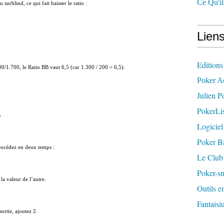
Ce Qu'il
u surblind, ce qui fait baisser le ratio :
Liens
Editions
00/1.700, le Ratio BB vaut 6,5 (car 1.300 / 200 = 6,5).
Poker A
Julien P
PokerLis
n
Logiciel
Poker B
procédez en deux temps :
Le Club
Poker-sn
la valeur de l’autre.
Outils e
Fantaisiu
sortie, ajoutez 2.