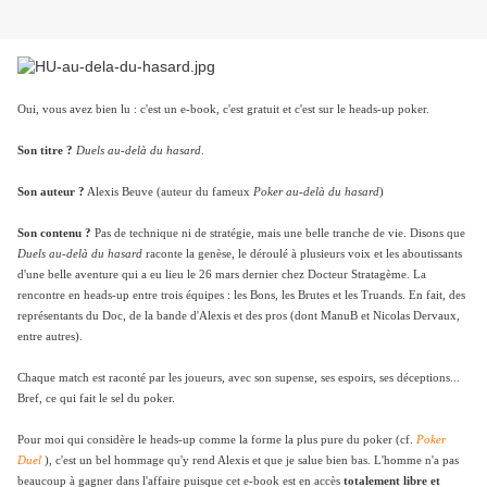
Oui, vous avez bien lu : c'est un e-book, c'est gratuit et c'est sur le heads-up poker.
Son titre ?
Duels au-delà du hasard
.
Son auteur ?
Alexis Beuve (auteur du fameux
Poker au-delà du hasard
)
Son contenu ?
Pas de technique ni de stratégie, mais une belle tranche de vie. Disons que
Duels au-delà du hasard
raconte la genèse, le déroulé à plusieurs voix et les aboutissants
d'une belle aventure qui a eu lieu le 26 mars dernier chez Docteur Stratagème. La
rencontre en heads-up entre trois équipes : les Bons, les Brutes et les Truands. En fait, des
représentants du Doc, de la bande d'Alexis et des pros (dont ManuB et Nicolas Dervaux,
entre autres).
Chaque match est raconté par les joueurs, avec son supense, ses espoirs, ses déceptions...
Bref, ce qui fait le sel du poker.
Pour moi qui considère le heads-up comme la forme la plus pure du poker (cf.
Poker
Duel
), c'est un bel hommage qu'y rend Alexis et que je salue bien bas. L'homme n'a pas
beaucoup à gagner dans l'affaire puisque cet e-book est en accès
totalement libre et