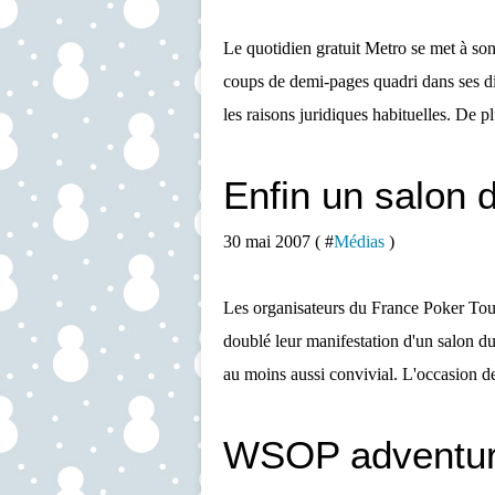
Le quotidien gratuit Metro se met à so
coups de demi-pages quadri dans ses diff
les raisons juridiques habituelles. De pl
Enfin un salon 
30 mai 2007 ( #
Médias
)
Les organisateurs du France Poker Tour 
doublé leur manifestation d'un salon du
au moins aussi convivial. L'occasion de
WSOP adventure