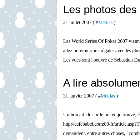
Les photos de
21 juillet 2007 ( #
Médias
)
Les World Series Of Poker 2007 viennent
allez pouvoir vous régaler avec les pho
Les vues sont l'oeuvre de Sébastien Dub
A lire absolume
31 janvier 2007 ( #
Médias
)
Un bon article sur le poker, je trouve, 
http://cafebabel.com:80/fr/article.as
demandent, entre autres choses, "combie