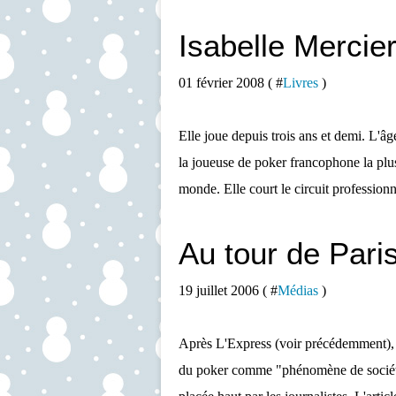
Isabelle Mercie
01 février 2008 ( #
Livres
)
Elle joue depuis trois ans et demi. L'âg
la joueuse de poker francophone la plus
monde. Elle court le circuit professionn
Au tour de Pari
19 juillet 2006 ( #
Médias
)
Après L'Express (voir précédemment), c'
du poker comme "phénomène de société" 