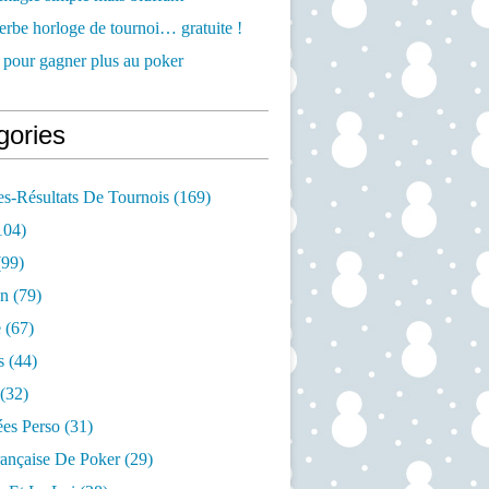
rbe horloge de tournoi… gratuite !
 pour gagner plus au poker
gories
s-Résultats De Tournois
(169)
104)
99)
on
(79)
e
(67)
s
(44)
(32)
es Perso
(31)
rançaise De Poker
(29)