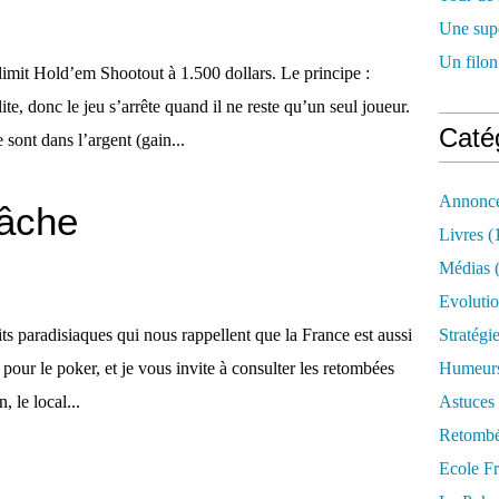
Une supe
Un filon
mit Hold’em Shootout à 1.500 dollars. Le principe :
ite, donc le jeu s’arrête quand il ne reste qu’un seul joueur.
Caté
sont dans l’argent (gain...
Annonce
lâche
Livres
(
Médias
(
Evoluti
its paradisiaques qui nous rappellent que la France est aussi
Stratégi
nt pour le poker, et je vous invite à consulter les retombées
Humeur
 le local...
Astuces
Retombé
Ecole F