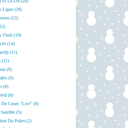
r Et La Loi
(28)
n Ligne
(28)
rnois
(23)
22)
w Flash
(19)
cès
(14)
geefp
(11)
s
(11)
éma
(9)
idéo
(9)
s
(8)
ésil
(8)
 De Cours "live"
(8)
Satellite
(5)
ation Du Poker
(2)