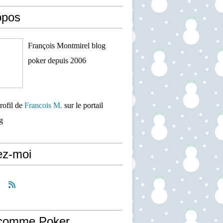
opos
François Montmirel blog
poker depuis 2006
profil de
Francois M.
sur le portail
g
ez-moi
comme Poker