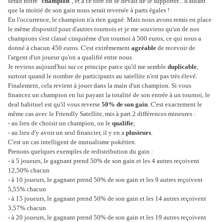
serait notre "
champion
", et à ce titre on se devait de le supporter... d'autant
que la moitié de son gain nous serait reversée à parts égales !
En l'occurrence, le champion n'a rien gagné. Mais nous avons remis en place
le même dispositif pour d'autres tournois et je me souviens qu'un de nos
champions s'est classé cinquième d'un tournoi à 500 euros, ce qui nous a
donné à chacun 450 euros. C'est extrêmement
agréable
de recevoir de
l'argent d'un joueur qu'on a qualifié entre nous.
Je reviens aujourd'hui sur ce principe parce qu'il me semble
duplicable
,
surtout quand le nombre de participants au satellite n'est pas très élevé.
Finalement, cela revient à jouer dans la main d'un champion. Si vous
financez un champion en lui payant la totalité de son entrée à un tournoi, le
deal habituel est qu'il vous reverse
50% de son gain
. C'est exactement le
même cas avec le Friendly Satellite, mis à part 2 différences mineures :
- au lieu de choisir un champion, on le
qualifie
;
- au lieu d'y avoir un seul financier, il y en a
plusieurs
.
C'est un cas intelligent de mutualisme pokérien.
Prenons quelques exemples de redistribution du gain :
- à 5 joueurs, le gagnant prend 50% de son gain et les 4 autres reçoivent
12,50% chacun
- à 10 joueurs, le gagnant prend 50% de son gain et les 9 autres reçoivent
5,55% chacun
- à 15 joueurs, le gagnant prend 50% de son gain et les 14 autres reçoivent
3,57% chacun
- à 20 joueurs, le gagnant prend 50% de son gain et les 19 autres reçoivent