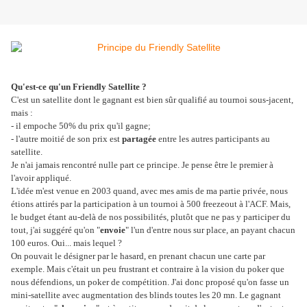
Qu'est-ce qu'un Friendly Satellite ?
C'est un satellite dont le gagnant est bien sûr qualifié au tournoi sous-jacent,
mais :
- il empoche 50% du prix qu'il gagne;
- l'autre moitié de son prix est
partagée
entre les autres participants au
satellite.
Je n'ai jamais rencontré nulle part ce principe. Je pense être le premier à
l'avoir appliqué.
L'idée m'est venue en 2003 quand, avec mes amis de ma partie privée, nous
étions attirés par la participation à un tournoi à 500 freezeout à l'ACF. Mais,
le budget étant au-delà de nos possibilités, plutôt que ne pas y participer du
tout, j'ai suggéré qu'on "
envoie
" l'un d'entre nous sur place, an payant chacun
100 euros. Oui... mais lequel ?
On pouvait le désigner par le hasard, en prenant chacun une carte par
exemple. Mais c'était un peu frustrant et contraire à la vision du poker que
nous défendions, un poker de compétition. J'ai donc proposé qu'on fasse un
mini-satellite avec augmentation des blinds toutes les 20 mn. Le gagnant