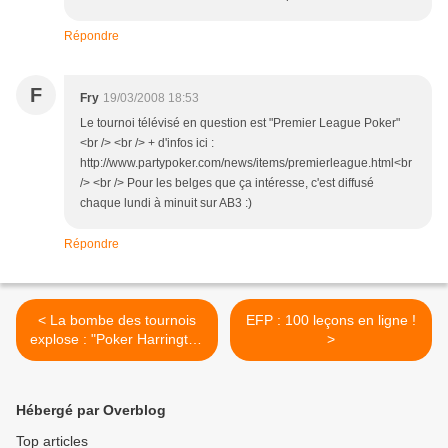
Répondre
F
Fry
19/03/2008 18:53
Le tournoi télévisé en question est "Premier League Poker"
<br /> <br /> + d'infos ici :
http://www.partypoker.com/news/items/premierleague.html<br
/> <br /> Pour les belges que ça intéresse, c'est diffusé
chaque lundi à minuit sur AB3 :)
Répondre
< La bombe des tournois
EFP : 100 leçons en ligne !
explose : "Poker Harrington
>
1"
Hébergé par Overblog
Top articles