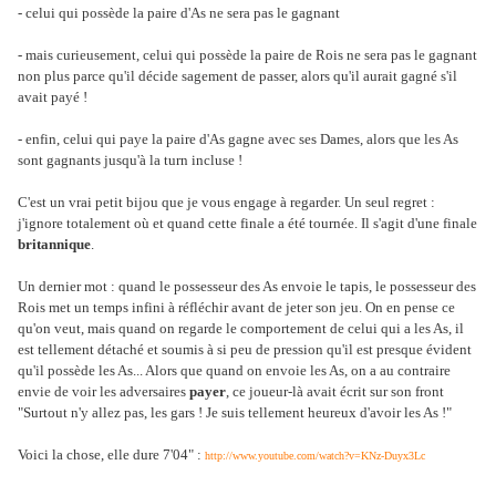
- celui qui possède la paire d'As ne sera pas le gagnant
- mais curieusement, celui qui possède la paire de Rois ne sera pas le gagnant
non plus parce qu'il décide sagement de passer, alors qu'il aurait gagné s'il
avait payé !
- enfin, celui qui paye la paire d'As gagne avec ses Dames, alors que les As
sont gagnants jusqu'à la turn incluse !
C'est un vrai petit bijou que je vous engage à regarder. Un seul regret :
j'ignore totalement où et quand cette finale a été tournée. Il s'agit d'une finale
britannique
.
Un dernier mot : quand le possesseur des As envoie le tapis, le possesseur des
Rois met un temps infini à réfléchir avant de jeter son jeu. On en pense ce
qu'on veut, mais quand on regarde le comportement de celui qui a les As, il
est tellement détaché et soumis à si peu de pression qu'il est presque évident
qu'il possède les As... Alors que quand on envoie les As, on a au contraire
envie de voir les adversaires
payer
, ce joueur-là avait écrit sur son front
"Surtout n'y allez pas, les gars ! Je suis tellement heureux d'avoir les As !"
Voici la chose, elle dure 7'04" :
http://www.youtube.com/watch?v=KNz-Duyx3Lc