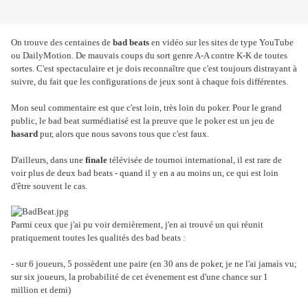
On trouve des centaines de
bad beats
en vidéo sur les sites de type YouTube
ou DailyMotion. De mauvais coups du sort genre A-A contre K-K de toutes
sortes. C'est spectaculaire et je dois reconnaître que c'est toujours distrayant à
suivre, du fait que les configurations de jeux sont à chaque fois différentes.
Mon seul commentaire est que c'est loin, très loin du poker. Pour le grand
public, le bad beat surmédiatisé est la preuve que le poker est un jeu de
hasard
pur, alors que nous savons tous que c'est faux.
D'ailleurs, dans une
finale
télévisée de tournoi international, il est rare de
voir plus de deux bad beats - quand il y en a au moins un, ce qui est loin
d'être souvent le cas.
Parmi ceux que j'ai pu voir dernièrement, j'en ai trouvé un qui réunit
pratiquement toutes les qualités des bad beats :
- sur 6 joueurs, 5 possèdent une paire (en 30 ans de poker, je ne l'ai jamais vu;
sur six joueurs, la probabilité de cet évenement est d'une chance sur 1
million et demi)