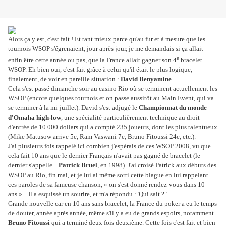
Alors ça y est, c'est fait ! Et tant mieux parce qu'au fur et à mesure que les
tournois WSOP s'égrenaient, jour après jour, je me demandais si ça allait
e
enfin être cette année ou pas, que la France allait gagner son 4
bracelet
WSOP. Eh bien oui, c'est fait grâce à celui qu'il était le plus logique,
finalement, de voir en pareille situation :
David Benyamine
.
Cela s'est passé dimanche soir au casino Rio où se terminent actuellement les
WSOP (encore quelques tournois et on passe aussitôt au Main Event, qui va
se terminer à la mi-juillet). David s'est adjugé le
Championnat du monde
d'Omaha high-low
, une spécialité particulièrement technique au droit
d'entrée de 10.000 dollars qui a compté 235 joueurs, dont les plus talentueux
(Mike Matusow arrive 5e, Ram Vaswani 7e, Bruno Fitoussi 24e, etc.).
J'ai plusieurs fois rappelé ici combien j'espérais de ces WSOP 2008, vu que
cela fait 10 ans que le dernier Français n'avait pas gagné de bracelet (le
dernier s'appelle...
Patrick Bruel
, en 1998). J'ai croisé Patrick aux débuts des
WSOP au Rio, fin mai, et je lui ai même sorti cette blague en lui rappelant
ces
paroles de sa fameuse chanson, « on s'est donné rendez-vous dans 10
ans »...
Il a esquissé un sourire, et m'a répondu :"Qui sait ?"
Grande nouvelle car en 10 ans sans bracelet, la France du poker a eu le temps
de douter, année après année, même s'il y a eu de grands espoirs, notamment
Bruno Fitoussi
qui a terminé deux fois deuxième. Cette fois c'est fait et bien