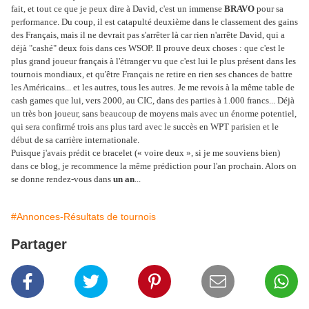
fait, et tout ce que je peux dire à David, c'est un immense
BRAVO
pour sa
performance. Du coup, il est catapulté deuxième dans le classement des gains
des Français, mais il ne devrait pas s'arrêter là car rien n'arrête David, qui a
déjà "cashé" deux fois dans ces WSOP. Il prouve deux choses : que c'est le
plus grand
joueur français à l'étranger vu que c'est lui le plus présent dans les
tournois mondiaux, et qu'être
Français ne retire en rien ses chances de battre
les Américains... et les autres, tous les autres.
Je me revois à la même table de
cash games que lui, vers 2000, au CIC, dans des parties à 1.000 francs... Déjà
un très bon joueur, sans beaucoup de moyens mais avec un énorme potentiel,
qui sera confirmé trois ans plus tard avec le succès en WPT parisien et le
début de sa carrière internationale.
Puisque j'avais prédit ce
bracelet (« voire deux », si je me souviens bien)
dans ce blog, je recommence la même prédiction pour l'an prochain. Alors on
se donne rendez-vous dans
un an
...
#Annonces-Résultats de tournois
Partager