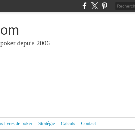
com
 poker depuis 2006
rs livres de poker
Stratégie
Calculs
Contact