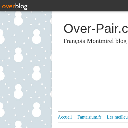
Over-Pair.
François Montmirel blog
Accueil
Fantaisium.fr
Les meilleu