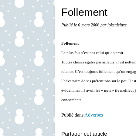
Follement
Publié le
6 mars 2006
par jokerdeluxe
Follement
Le plus fou n’est pas celui qu’on croit.
Toutes choses égales par ailleurs, il est nett
relance. C’est toujours follement qu’on engage
l’adversaire de ses prétentions sur le pot. Il e
évidemment, à avoir les « nuts » (le meilleur
concordants.
Publié dans
Adverbes
Partager cet article