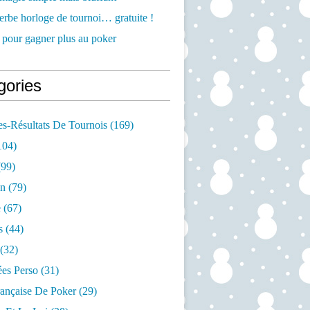
rbe horloge de tournoi… gratuite !
 pour gagner plus au poker
gories
s-Résultats De Tournois
(169)
104)
99)
on
(79)
e
(67)
s
(44)
(32)
es Perso
(31)
rançaise De Poker
(29)