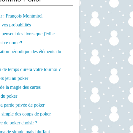
r : François Montmirel
 vos probabilités
 pensent des livres que j'édite
oi ce nom ?!
cation périodique des éléments du
de temps durera votre tournoi ?
rs jeu au poker
de la magie des cartes
 du poker
a partie privée de poker
 simple des coups de poker
re de poker choisir ?
magie simple mais bluffant