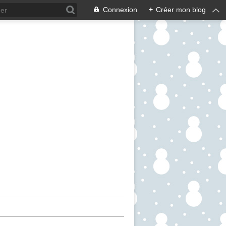
Connexion
+
Créer mon blog