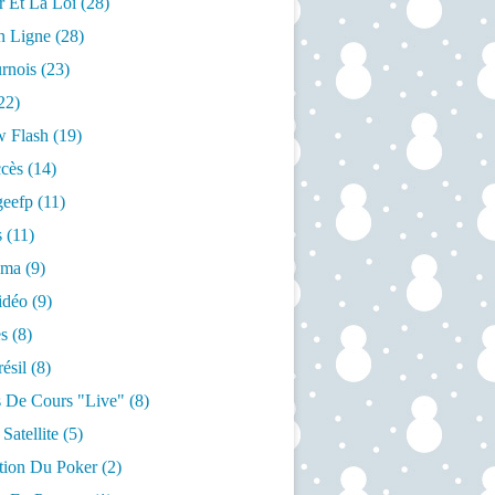
r Et La Loi
(28)
n Ligne
(28)
rnois
(23)
22)
w Flash
(19)
cès
(14)
geefp
(11)
s
(11)
éma
(9)
idéo
(9)
s
(8)
ésil
(8)
 De Cours "live"
(8)
Satellite
(5)
ation Du Poker
(2)