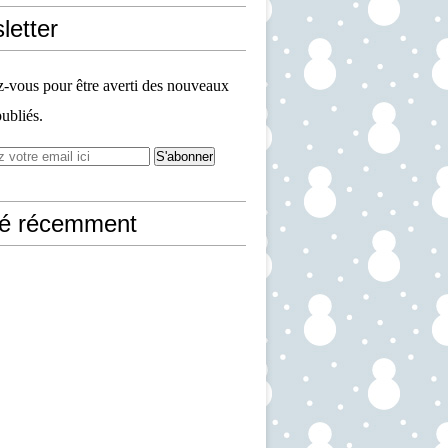
letter
vous pour être averti des nouveaux
publiés.
ié récemment