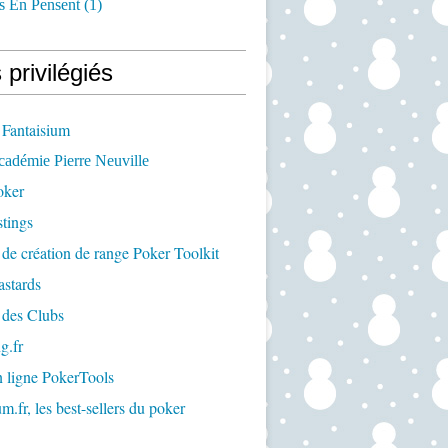
s En Pensent
(1)
 privilégiés
 Fantaisium
cadémie Pierre Neuville
oker
tings
 de création de range Poker Toolkit
astards
 des Clubs
g.fr
n ligne PokerTools
m.fr, les best-sellers du poker