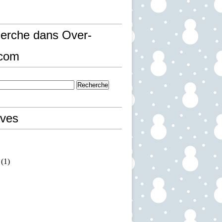
erche dans Over-
.com
ives
(1)