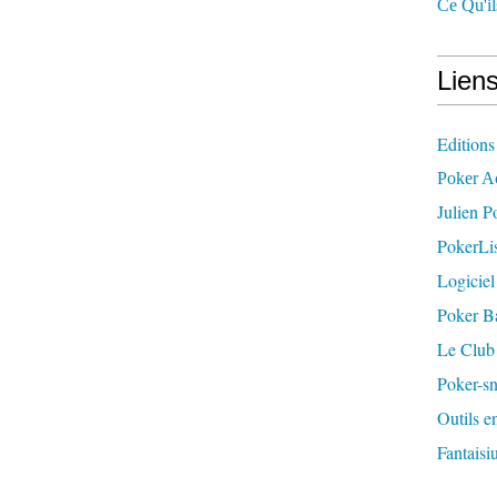
Ce Qu'il
Liens
Editions
Poker A
Julien P
PokerLis
Logiciel
Poker B
Le Club
Poker-sn
Outils e
Fantaisiu