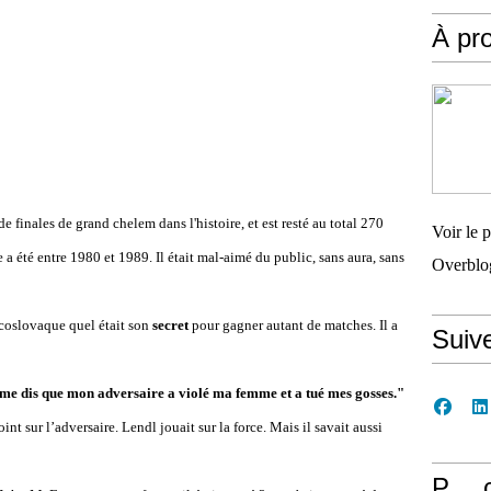
À pr
 de finales de grand chelem dans l'histoire, et est resté au total 270
Voir le 
 a été entre 1980 et 1989. Il était mal-aimé du public, sans aura, sans
Overblo
oslovaque quel était son
secret
pour gagner autant de matches. Il a
Suiv
e me dis que mon adversaire a violé ma femme et a tué mes gosses."
oint sur l’adversaire. Lendl jouait sur la force. Mais il savait aussi
P… 