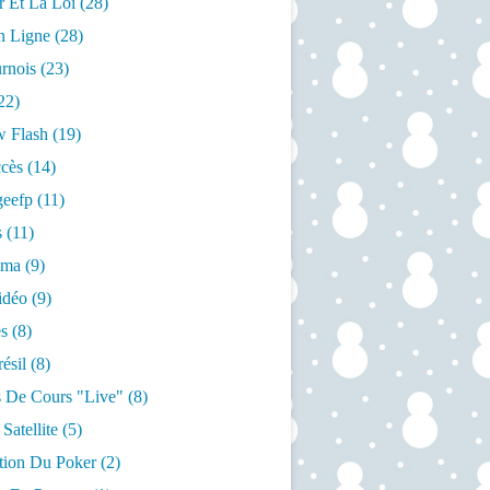
r Et La Loi
(28)
n Ligne
(28)
rnois
(23)
22)
w Flash
(19)
cès
(14)
geefp
(11)
s
(11)
éma
(9)
idéo
(9)
s
(8)
ésil
(8)
 De Cours "live"
(8)
Satellite
(5)
ation Du Poker
(2)