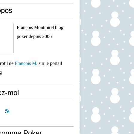
opos
François Montmirel blog
poker depuis 2006
profil de
Francois M.
sur le portail
g
ez-moi
comme Poker