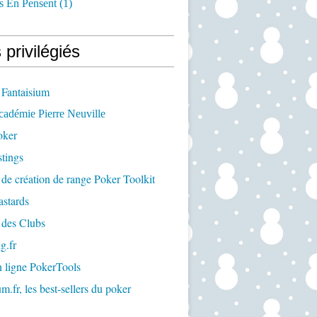
s En Pensent
(1)
 privilégiés
 Fantaisium
cadémie Pierre Neuville
oker
tings
 de création de range Poker Toolkit
astards
 des Clubs
g.fr
n ligne PokerTools
m.fr, les best-sellers du poker