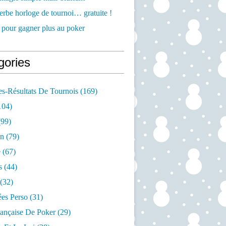
rbe horloge de tournoi… gratuite !
 pour gagner plus au poker
gories
s-Résultats De Tournois
(169)
104)
99)
on
(79)
e
(67)
s
(44)
(32)
es Perso
(31)
rançaise De Poker
(29)