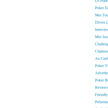
Le Poke
Poker E
Mes Tou
Divers
(
Intervie
Mes Suc
Challen
Citation
Au Cin
Poker V
Adverbe
Poker Br
Reviews
Friendly 
Présent