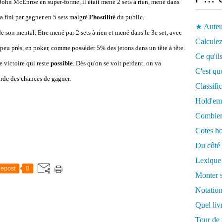
John McEnroe en super-forme, il était mené 2 sets à rien, mené dans
l a fini par gagner en 5 sets malgré
l’hostilité
du public.
★ Auteu
de son mental. Etre mené par 2 sets à rien et mené dans le 3e set, avec
Calculez
à peu près, en poker, comme posséder 5% des jetons dans un tête à tête.
Ce qu'ils
e victoire qui reste
possible
. Dès qu'on se voit perdant, on va
C'est qu
arde des chances de gagner.
Classifi
Hold'em
Combien 
Cotes ho
Du côté 
Lexique
epost
0
Monter s
Notation
Quel liv
Tour de 