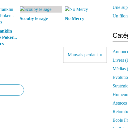
Une supe
Un filon
Scouby le sage
No Mercy
anklin
Caté
 Poker...
cs
Annonce
Mauvais perdant
Livres
(
Médias
(
Evoluti
Stratégi
Humeur
Astuces
Retombé
Ecole F