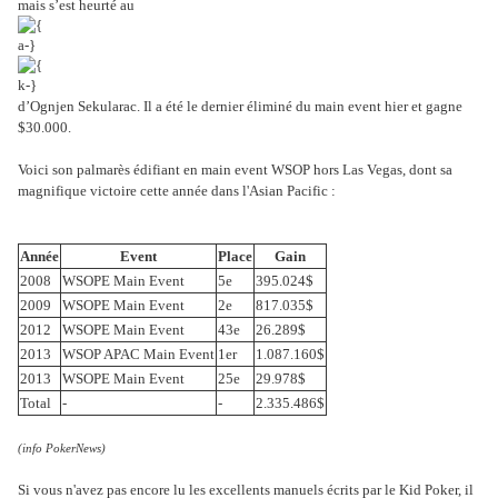
mais s’est heurté au
d’Ognjen Sekularac. Il a été le dernier éliminé du main event hier et gagne
$30.000.
Voici son palmarès édifiant en main event WSOP hors Las Vegas, dont sa
magnifique victoire cette année dans l'Asian Pacific :
Année
Event
Place
Gain
2008
WSOPE Main Event
5e
395.024$
2009
WSOPE Main Event
2e
817.035$
2012
WSOPE Main Event
43e
26.289$
2013
WSOP APAC Main Event
1er
1.087.160$
2013
WSOPE Main Event
25e
29.978$
Total
-
-
2.335.486$
(info PokerNews)
Si vous n'avez pas encore lu les excellents manuels écrits par le Kid Poker, il