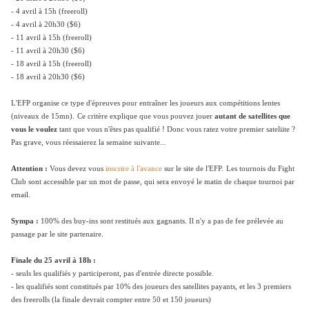
- 4 avril à 15h (freeroll)
- 4 avril à 20h30 ($6)
- 11 avril à 15h (freeroll)
- 11 avril à 20h30 ($6)
- 18 avril à 15h (freeroll)
- 18 avril à 20h30 ($6)
L'EFP organise ce type d'épreuves pour entraîner les joueurs aux compétitions lentes
(niveaux de 15mn).
Ce critère explique que vous pouvez jouer
autant de satellites que
vous le voulez
tant que vous n'êtes pas qualifié ! Donc vous ratez votre premier sateliite ?
Pas grave, vous réessaierez la semaine suivante...
Attention :
Vous devez vous
inscrire à l'avance
sur le site de l'EFP.
Les tournois du Fight
Club sont accessible par un mot de passe, qui sera envoyé le matin de chaque tournoi par
email.
Sympa :
100% des buy-ins sont restitués aux gagnants. Il n'y a pas de fee prélevée au
passage par le site partenaire.
Finale du 25 avril à 18h :
- seuls les qualifiés y participeront, pas d'entrée directe possible.
- les qualifiés sont constitués par 10% des joueurs des satellites payants, et les 3 premiers
des freerolls (la finale devrait compter entre 50 et 150 joueurs)