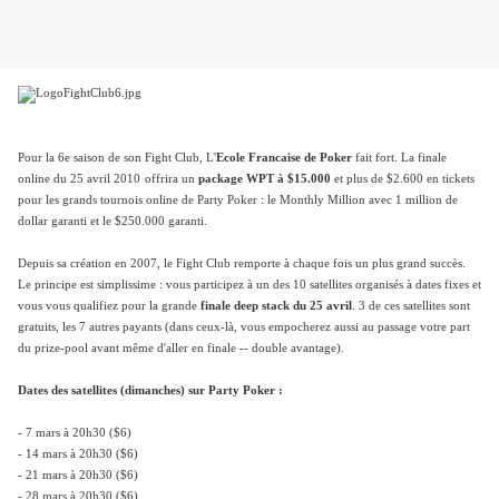
Pour la 6e saison de son Fight Club, L'
Ecole Francaise de Poker
fait fort. La finale
online du 25 avril 2010
offrira un
package WPT à $15.000
et plus de $2.600 en tickets
pour les grands tournois online de Party Poker : le Monthly Million avec 1 million de
dollar garanti et le $250.000 garanti.
Depuis sa création en 2007, le Fight Club remporte à chaque fois un plus grand succès.
Le principe est simplissime : vous participez à un des 10 satellites organisés à dates fixes et
vous vous qualifiez pour la grande
finale deep stack du 25 avril
. 3 de ces satellites sont
gratuits, les 7 autres payants (dans ceux-là, vous empocherez aussi au passage votre part
du prize-pool avant même d'aller en finale -- double avantage).
Dates des satellites (dimanches) sur Party Poker :
- 7 mars à 20h30 ($6)
- 14 mars à 20h30 ($6)
- 21 mars à 20h30 ($6)
- 28 mars à 20h30 ($6)