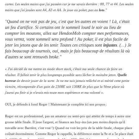
cartes. Les seules mains que j'ai passées car je me savais derrière : 88, 77 et 44. Les seules
mains que j'ai jouées sont A4, A3 et AA. Je joue au poker, pas au
loto
."
"Quand on ne voit pas de jeu, c'est que les autres en voient ! Là, c'était
un feu d'artifice. Si certains ont le sommeil lourd le soir au lieu de
compter les moutons, allez sur HendonMob compter mes performances,
vous verrez, votre sommeil sera profond ! Au poker, il est plus facile de
jeter les jetons que de les tenir. Toutes ces critiques sont
injustes
. (...) Je
fais beaucoup de tournois, oui, mais je fais beaucoup de résultats là où
d'autres se sont retrouvés broke."
« J'ai décidé de me mettre en mode short stack, c'était ma seule chance de faire un
résultat. Il fallait tenir le plus longtemps possible sans lâcher le moindre jeton.
Quelle
horreur
de devoir jouer de la sorte. Je ne me suis jamais relâché et ai mérité cette petite
victoire, récompensée d'un gain de 230K€ soit 130K€ de plus que la 9ème place où
j'aurai pu finir si je n'avais mis toute mon expérience et ma volonté ».
OUI, je défends à fond Roger ! Maintenant je complète ici son propos :
Roger est un professionnel, pas un amateur ou semi-pro qui atteint de temps à autre une
grosse table finale. Il joue l'argent, et finance ses buy-ins (un peu moins depuis qu'il
travaille avec Barrière, c'est vrai !) Quand on voit les prix de la table finale, chaque place
coûtait énormément. Comme Roger le rappelle, la différence entre la 9e et a 5e place était