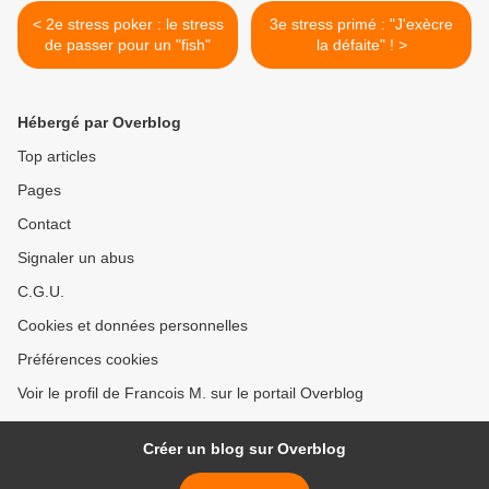
< 2e stress poker : le stress
3e stress primé : "J'exècre
de passer pour un "fish"
la défaite" ! >
Hébergé par Overblog
Top articles
Pages
Contact
Signaler un abus
C.G.U.
Cookies et données personnelles
Préférences cookies
Voir le profil de Francois M. sur le portail Overblog
Créer un blog sur Overblog