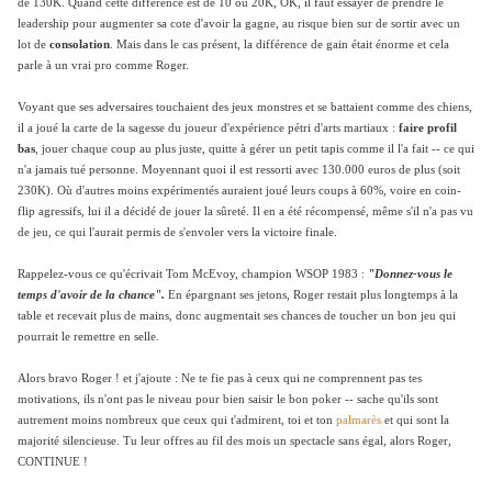
de 130K. Quand cette différence est de 10 ou 20K, OK, il faut essayer de prendre le
leadership pour augmenter sa cote d'avoir la gagne, au risque bien sur de sortir avec un
lot de
consolation
. Mais dans le cas présent, la différence de gain était énorme et cela
parle à un vrai pro comme Roger.
Voyant que ses adversaires touchaient des jeux monstres et se battaient comme des chiens,
il a joué la carte de la sagesse du joueur d'expérience pétri d'arts martiaux :
faire profil
bas
, jouer chaque coup au plus juste, quitte à gérer un petit tapis comme il l'a fait -- ce qui
n'a jamais tué personne. Moyennant quoi il est ressorti avec 130.000 euros de plus (soit
230K). Où d'autres moins expérimentés auraient joué leurs coups à 60%, voire en coin-
flip agressifs, lui il a décidé de jouer la sûreté. Il en a été récompensé, même s'il n'a pas vu
de jeu, ce qui l'aurait permis de s'envoler vers la victoire finale.
Rappelez-vous ce qu'écrivait Tom McEvoy, champion WSOP 1983 :
"Donnez-vous le
temps d'avoir de la chance".
En épargnant ses jetons, Roger restait plus longtemps à la
table et recevait plus de mains, donc augmentait ses chances de toucher un bon jeu qui
pourrait le remettre en selle.
Alors bravo Roger ! et j'ajoute : Ne te fie pas à ceux qui ne comprennent pas tes
motivations, ils n'ont pas le niveau pour bien saisir le bon poker -- sache qu'ils sont
autrement moins nombreux que ceux qui t'admirent, toi et ton
palmarès
et qui sont la
majorité silencieuse. Tu leur offres au fil des mois un spectacle sans égal, alors Roger,
CONTINUE !