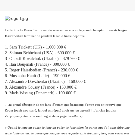
Le Partouche Poker Tour vient de se terminer et a vu le grand champion francais
Roger
Hairabedian
terminer 5e pendant la table finale déportée :
1. Sam Trickett (UK) - 1.000.000 €
2. Salman Behbehani (USA) - 600.000 €
3. Oleksii Kovalchuk (Ukraine) - 379.760 €
4. Ilan Boujenah (France) - 300.000 €
5. Roger Hairabedian (France) - 230.000 €
6. Mustapha Kanit (Italie) - 190.000 €
7. Alexandre Dovzhenko (Ukraine) - 160.000 €
8. Alexandre Coussy (France) - 130.000 €
9. Mads Wissing (Danemark) - 100.000 €
... au grand
désespoir
de ses fans, d'autant que beaucoup d'entre eux ont trouvé que
Roger jouait trop serré, lui qui est réputé avoir un jeu agressif ! L'ancien judoka
s'explique (extraits de son blog et de sa page FaceBook) :
« Quand je joue au poker, je joue au poker, je joue selon les cartes que j'ai, sans faire une
seule faute de jeu. Je pense que lorsque vous regarderez le streaming live, vous verrez mes