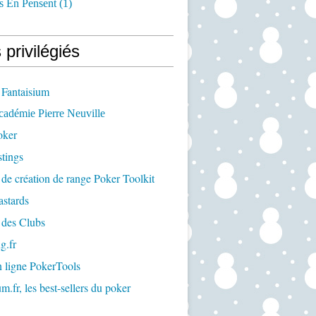
s En Pensent
(1)
 privilégiés
 Fantaisium
cadémie Pierre Neuville
oker
tings
 de création de range Poker Toolkit
astards
 des Clubs
g.fr
n ligne PokerTools
m.fr, les best-sellers du poker