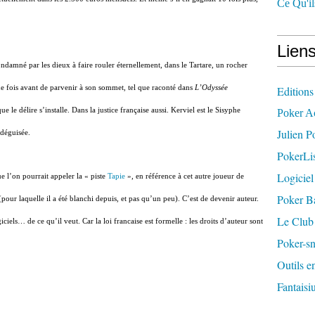
Ce Qu'il
Liens
ndamné par les dieux à faire rouler éternellement, dans le Tartare, un rocher
ue fois avant de parvenir à son sommet, tel que raconté dans
L’Odyssée
Editions
 le délire s’installe. Dans la justice française aussi. Kerviel est le Sisyphe
Poker A
Julien P
 déguisée.
PokerLis
Logiciel
ue l’on pourrait appeler la « piste
Tapie
», en référence à cet autre joueur de
Poker B
pour laquelle il a été blanchi depuis, et pas qu’un peu). C’est de devenir auteur.
Le Club
iciels… de ce qu’il veut. Car la loi francaise est formelle : les droits d’auteur sont
Poker-sn
Outils e
Fantaisiu