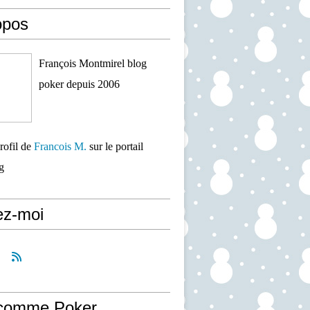
opos
François Montmirel blog
poker depuis 2006
profil de
Francois M.
sur le portail
g
ez-moi
comme Poker