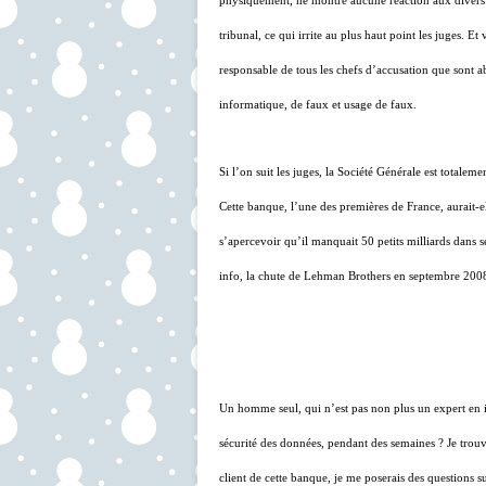
physiquement, ne montre aucune réaction aux divers
tribunal, ce qui irrite au plus haut point les juge
responsable de tous les chefs d’accusation que sont 
informatique, de faux et usage de faux.
Si l’on suit les juges, la Société Générale est totaleme
Cette banque, l’une des premières de France, aurait-e
s’apercevoir qu’il manquait 50 petits milliards dans s
info, la chute de Lehman Brothers en septembre 2008, 
Un homme seul, qui n’est pas non plus un expert en in
sécurité des données, pendant des semaines ? Je trouv
client de cette banque, je me poserais des questions s