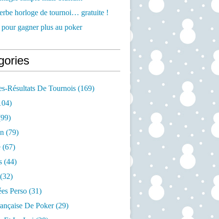
rbe horloge de tournoi… gratuite !
 pour gagner plus au poker
gories
s-Résultats De Tournois
(169)
104)
99)
on
(79)
e
(67)
s
(44)
(32)
es Perso
(31)
rançaise De Poker
(29)