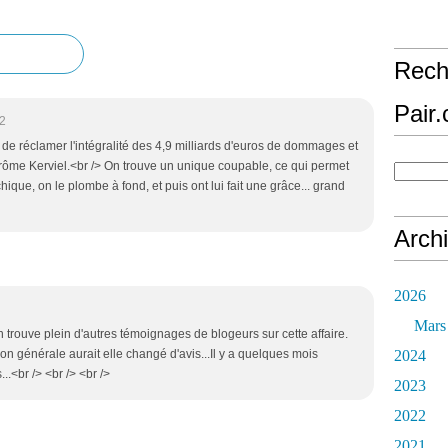
Rech
Pair
2
 de réclamer l'intégralité des 4,9 milliards d'euros de dommages et
 Jérôme Kerviel.<br /> On trouve un unique coupable, ce qui permet
ique, on le plombe à fond, et puis ont lui fait une grâce... grand
Arch
2026
Mars
 trouve plein d'autres témoignages de blogeurs sur cette affaire.
ion générale aurait elle changé d'avis...Il y a quelques mois
2024
...<br /> <br /> <br />
2023
2022
2021