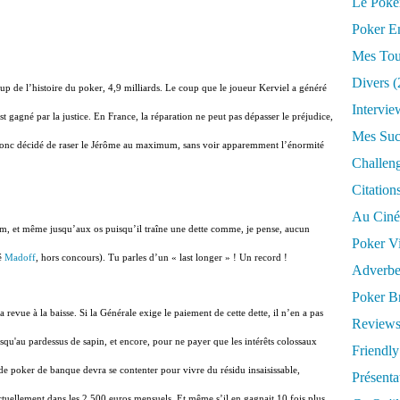
Le Poke
Poker E
Mes Tou
Divers
(
coup de l’histoire du poker, 4,9 milliards. Le coup que le joueur Kerviel a généré
Intervie
, est gagné par la justice. En France, la réparation ne peut pas dépasser le préjudice,
Mes Suc
e a donc décidé de raser le Jérôme au maximum, sans voir apparemment l’énormité
Challen
Citation
Au Cin
am, et même jusqu’aux os puisqu’il traîne une dette comme, je pense, aucun
Poker V
ué
Madoff
, hors concours). Tu parles d’un « last longer » ! Un record !
Adverbe
Poker Br
a revue à la baisse. Si la Générale exige le paiement de cette dette, il n’en a pas
Reviews
jusqu'au pardessus de sapin, et encore, pour ne payer que les intérêts colossaux
Friendly 
 de poker de banque devra se contenter pour vivre du résidu insaisissable,
Présent
tuellement dans les 2.500 euros mensuels. Et même s’il en gagnait 10 fois plus,