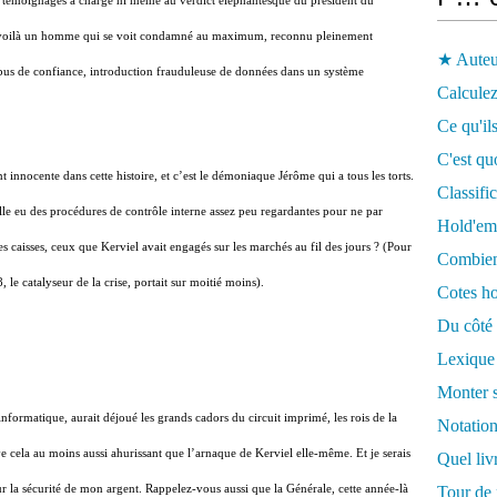
 témoignages à charge ni même au verdict éléphantesque du président du
s. Et voilà un homme qui se voit condamné au maximum, reconnu pleinement
★ Auteu
abus de confiance, introduction frauduleuse de données dans un système
Calculez
Ce qu'ils
C'est qu
nt innocente dans cette histoire, et c’est le démoniaque Jérôme qui a tous les torts.
Classifi
lle eu des procédures de contrôle interne assez peu regardantes pour ne par
Hold'em
es caisses, ceux que Kerviel avait engagés sur les marchés au fil des jours ? (Pour
Combien 
le catalyseur de la crise, portait sur moitié moins).
Cotes ho
Du côté 
Lexique
Monter s
formatique, aurait déjoué les grands cadors du circuit imprimé, les rois de la
Notation
e cela au moins aussi ahurissant que l’arnaque de Kerviel elle-même. Et je serais
Quel liv
ur la sécurité de mon argent. Rappelez-vous aussi que la Générale, cette année-là
Tour de 