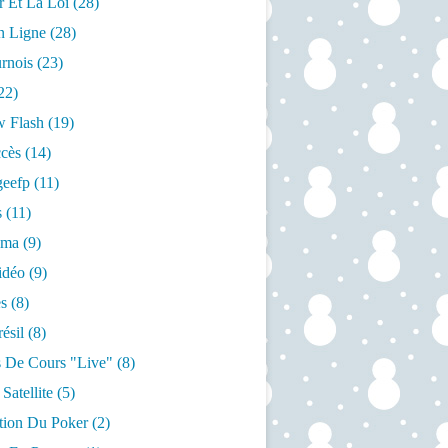
r Et La Loi
(28)
n Ligne
(28)
rnois
(23)
22)
w Flash
(19)
cès
(14)
geefp
(11)
s
(11)
éma
(9)
idéo
(9)
s
(8)
ésil
(8)
 De Cours "live"
(8)
Satellite
(5)
ation Du Poker
(2)