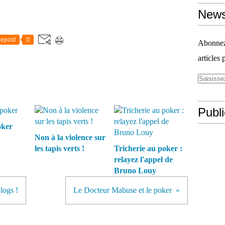
News
epost
0
Abonnez-
articles 
Publ
oker
Non à la violence sur
les tapis verts !
Tricherie au poker :
relayez l'appel de
Bruno Louy
logs !
Le Docteur Mabuse et le poker