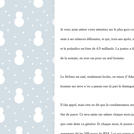
Je veux juste attirer votre attention sur le plus gros 
suite à ses relances délirantes, et qui, trois ans après
et le préjudice est bien de 4,9 milliards. La justic
de la somme, en tout cas pour un seul homme.
Le Jérôme est rasé, totalement broke, en tenue d’Ad
homme sur terre n’en a jamais eue (à part le disting
Il fait appel, mais rien ne dit que la condamnation ser
fini de payer. Ce sera saisie sur salaire chaque mois 
que cette dette va générer. Et chaque mois, le joueur
autrement dit les 500 euros du RSA. Lui qui gagne ac