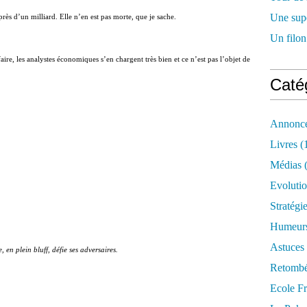
Une supe
près d’un milliard. Elle n’en est pas morte, que je sache.
Un filon
ire, les analystes économiques s’en chargent très bien et ce n’est pas l’objet de
Caté
Annonce
Livres
(
Médias
(
Evoluti
Stratégi
Humeur
Astuces
, en plein bluff, défie ses adversaires.
Retombé
Ecole F