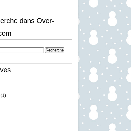
erche dans Over-
.com
ives
(1)