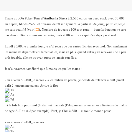
Finale du JOA Poker Tour d’
Antibes la Siesta
à 2.500 euros, un deep stack avec 30.000
au départ, blinds 25-50 et niveaux de 60 mn (puis 90 à partir du 3e jour), pour lequel je
me suis qualifié (voir
ICI
). Nombre de joueurs : 100 tout rond -- donc la dotation ne sera
pas d'un million comme on l'a rêvée, mais 200K euros, ce qui n'est déjà pas si mal.
Lundi 23/08, le premier jour, je n’ai recu que des cartes fâchées avec moi. Non seulement
les mains de départ étaient lamentables, mais en plus, quand enfin j’en recevais une à peu
près jouable, elle ne trouvait presque jamais son flop.
Je n’ai vraiment amélioré que 3 mains, et quelles mains :
- au niveau 50-100, je recois 7-7 en milieu de parole, je décide de relancer à 250 (small
ball) 2 joueurs me paient. Arrive le flop
, à la fois bon pour moi (brelan) et mauvais (l’As pourrait apeurer les détenteurs de mains
de type A-T ou A-J par exemple). Bref, je Cbet à 550… et tout le monde passe.
- au niveau 75-150, je recois