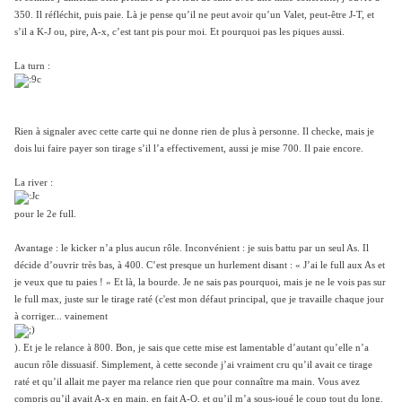
350. Il réfléchit, puis paie. Là je pense qu’il ne peut avoir qu’un Valet, peut-être J-T, et
s’il a K-J ou, pire, A-x, c’est tant pis pour moi. Et pourquoi pas les piques aussi.
La turn :
Rien à signaler avec cette carte qui ne donne rien de plus à personne. Il checke, mais je
dois lui faire payer son tirage s’il l’a effectivement, aussi je mise 700. Il paie encore.
La river :
pour le 2e full.
Avantage : le kicker n’a plus aucun rôle. Inconvénient : je suis battu par un seul As. Il
décide d’ouvrir très bas, à 400. C’est presque un hurlement disant : « J’ai le full aux As et
je veux que tu paies ! » Et là, la bourde. Je ne sais pas pourquoi, mais je ne le vois pas sur
le full max, juste sur le tirage raté (c'est mon défaut principal, que je travaille chaque jour
à corriger... vainement
). Et je le relance à 800. Bon, je sais que cette mise est lamentable d’autant qu’elle n’a
aucun rôle dissuasif. Simplement, à cette seconde j’ai vraiment cru qu’il avait ce tirage
raté et qu’il allait me payer ma relance rien que pour connaître ma main. Vous avez
compris qu’il avait A-x en main, en fait A-Q, et qu’il m’a sous-joué le coup tout du long.