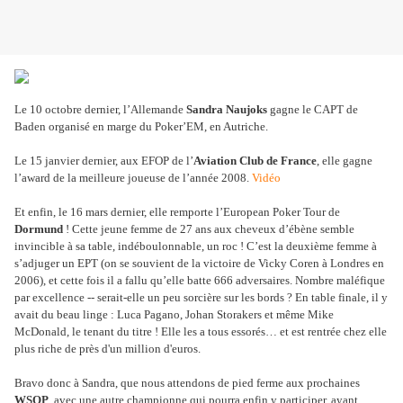
Le 10 octobre dernier, l’Allemande
Sandra Naujoks
gagne le CAPT de
Baden organisé en marge du Poker’EM, en Autriche.
Le 15 janvier dernier, aux EFOP de l’
Aviation Club de France
, elle gagne
l’award de la meilleure joueuse de l’année 2008.
Vidéo
Et enfin, le 16 mars dernier, elle remporte l’European Poker Tour de
Dormund
! Cette jeune femme de 27 ans aux cheveux d’ébène semble
invincible à sa table, indéboulonnable, un roc ! C’est la deuxième femme à
s’adjuger un EPT (on se souvient de la victoire de Vicky Coren à Londres en
2006), et cette fois il a fallu qu’elle batte 666 adversaires. Nombre maléfique
par excellence -- serait-elle un peu sorcière sur les bords ? En table finale, il y
avait du beau linge : Luca Pagano, Johan Storakers et même Mike
McDonald, le tenant du titre ! Elle les a tous essorés… et est rentrée chez elle
plus riche de près d'un million d'euros.
Bravo donc à Sandra, que nous attendons de pied ferme aux prochaines
WSOP
, avec une autre championne qui pourra enfin y participer, ayant