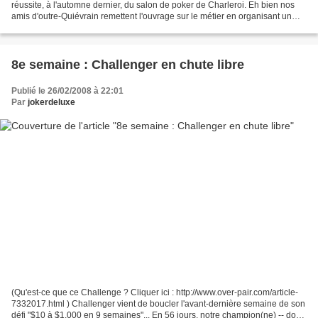
réussite, à l'automne dernier, du salon de poker de Charleroi. Eh bien nos
amis d'outre-Quiévrain remettent l'ouvrage sur le métier en organisant un
autre salon du poker, à Gembloux, près...
8e semaine : Challenger en chute libre
Publié le 26/02/2008 à 22:01
Par
jokerdeluxe
(Qu'est-ce que ce Challenge ? Cliquer ici : http://www.over-pair.com/article-
7332017.html ) Challenger vient de boucler l'avant-dernière semaine de son
défi "$10 à $1.000 en 9 semaines"... En 56 jours, notre champion(ne) -- dont