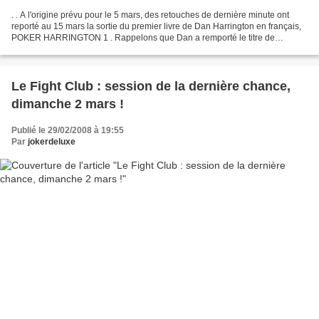
. . A l'origine prévu pour le 5 mars, des retouches de dernière minute ont
reporté au 15 mars la sortie du premier livre de Dan Harrington en français,
POKER HARRINGTON 1 . Rappelons que Dan a remporté le titre de
champion du monde WSOP en 1995 et qu'il...
Le Fight Club : session de la dernière chance,
dimanche 2 mars !
Publié le 29/02/2008 à 19:55
Par
jokerdeluxe