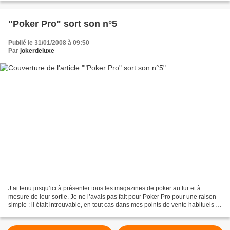
"Poker Pro" sort son n°5
Publié le 31/01/2008 à 09:50
Par
jokerdeluxe
J’ai tenu jusqu’ici à présenter tous les magazines de poker au fur et à
mesure de leur sortie. Je ne l’avais pas fait pour Poker Pro pour une raison
simple : il était introuvable, en tout cas dans mes points de vente habituels !
Je me souviens avoir vu...