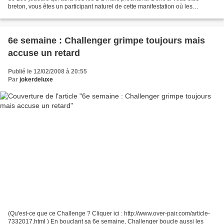
breton, vous êtes un participant naturel de cette manifestation où les
concurrents viennent armés jusqu'aux...
6e semaine : Challenger grimpe toujours mais
accuse un retard
Publié le 12/02/2008 à 20:55
Par
jokerdeluxe
(Qu'est-ce que ce Challenge ? Cliquer ici : http://www.over-pair.com/article-
7332017.html ) En bouclant sa 6e semaine, Challenger boucle aussi les