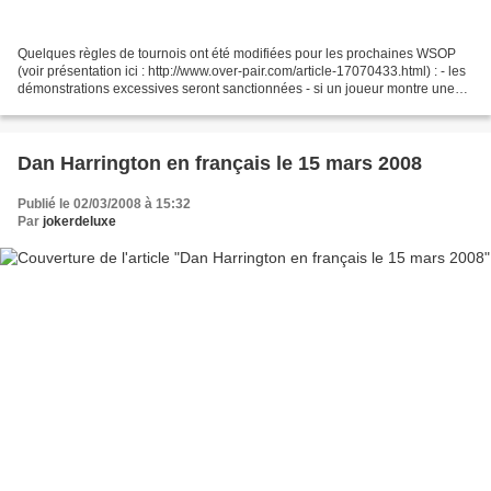
Quelques règles de tournois ont été modifiées pour les prochaines WSOP
(voir présentation ici : http://www.over-pair.com/article-17070433.html) : - les
démonstrations excessives seront sanctionnées - si un joueur montre une
seule carte après la fin du...
Dan Harrington en français le 15 mars 2008
Publié le 02/03/2008 à 15:32
Par
jokerdeluxe