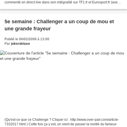
commenté en direct live dans son intégralité sur TF1.fr et Eurosport.fr (avec
un léger différé pour protéger l'intégrité...
5e semaine : Challenger a un coup de mou et
une grande frayeur
Publié le 06/02/2008 à 13:00
Par
jokerdeluxe
(Qu'est-ce que ce Challenge ? Cliquer ici : http://www.over-pair.com/article-
7332017.html ) Cette fois ça y est, on vient de passer la moitié du fameux