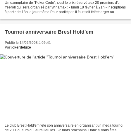
Un exemplaire de "Poker Code", c'est le prix réservé aux 20 premiers d'un
freeroll qui sera organisé par Winamax : - lundi 18 février à 21h - inscriptions
à partir de 18h le jour même Pour participer, il faut soit télécharger au
préalable le logiciel...
Tournoi anniversaire Brest Hold'em
Publié le 14/02/2008 à 09:41
Par
jokerdeluxe
Le club Brest Hold'em fête son anniversaire en organisant un méga tournoi
de 200 joueurs qui aura lieu les 1-2 mars prochains. Donc si vous êtes