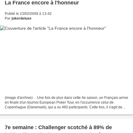
La France encore à l'honneur
Publié le 23/02/2008 à 13:42
Par
jokerdeluxe
(image d'archive) . . Une fois de plus dans cette 4e saison, un Français arrive
en finale d'un tournoi European Poker Tour, en l'occurrence celui de
Copenhague (Danemark), qui a vu 460 participants. Cette fois, il s'agit de
Nicolas Dervaux, un joueur...
7e semaine : Challenger scotché à 89% de