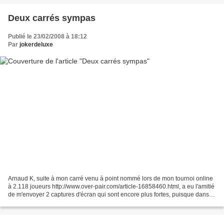
Deux carrés sympas
Publié le 23/02/2008 à 18:12
Par
jokerdeluxe
Arnaud K, suite à mon carré venu à point nommé lors de mon tournoi online
à 2.118 joueurs http://www.over-pair.com/article-16858460.html, a eu l'amitié
de m'envoyer 2 captures d'écran qui sont encore plus fortes, puisque dans
un cas comme dans l'autre...