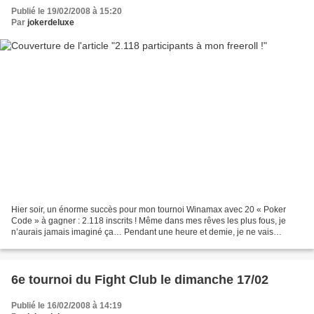
Publié le 19/02/2008 à 15:20
Par
jokerdeluxe
Hier soir, un énorme succès pour mon tournoi Winamax avec 20 « Poker
Code » à gagner : 2.118 inscrits ! Même dans mes rêves les plus fous, je
n’aurais jamais imaginé ça… Pendant une heure et demie, je ne vais
toucher que des mains faibles ou moyennes,...
6e tournoi du Fight Club le dimanche 17/02
Publié le 16/02/2008 à 14:19