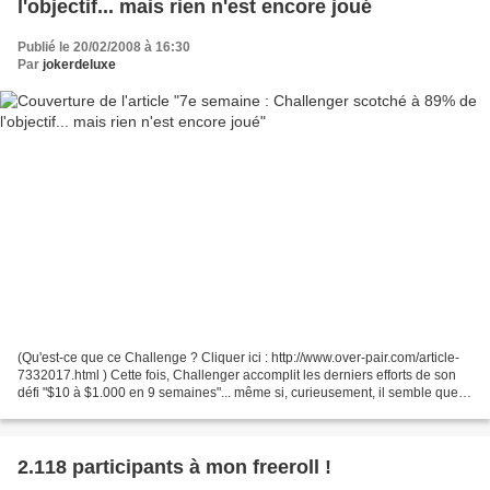
l'objectif... mais rien n'est encore joué
Publié le 20/02/2008 à 16:30
Par
jokerdeluxe
(Qu'est-ce que ce Challenge ? Cliquer ici : http://www.over-pair.com/article-
7332017.html ) Cette fois, Challenger accomplit les derniers efforts de son
défi "$10 à $1.000 en 9 semaines"... même si, curieusement, il semble que
ce soient aussi les plus...
2.118 participants à mon freeroll !