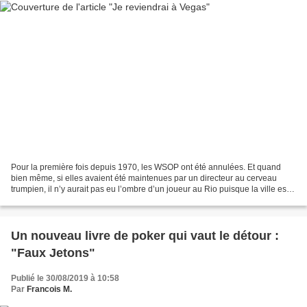
Pour la première fois depuis 1970, les WSOP ont été annulées. Et quand
bien même, si elles avaient été maintenues par un directeur au cerveau
trumpien, il n’y aurait pas eu l’ombre d’un joueur au Rio puisque la ville est
confinée. Las Vegas vide, c’est...
Un nouveau livre de poker qui vaut le détour :
"Faux Jetons"
Publié le 30/08/2019 à 10:58
Par
Francois M.