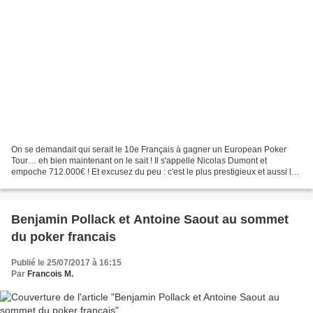
On se demandait qui serait le 10e Français à gagner un European Poker
Tour… eh bien maintenant on le sait ! Il s'appelle Nicolas Dumont et
empoche 712.000€ ! Et excusez du peu : c'est le plus prestigieux et aussi le
plus difficile des EPT du circuit,...
Benjamin Pollack et Antoine Saout au sommet
du poker francais
Publié le 25/07/2017 à 16:15
Par
Francois M.