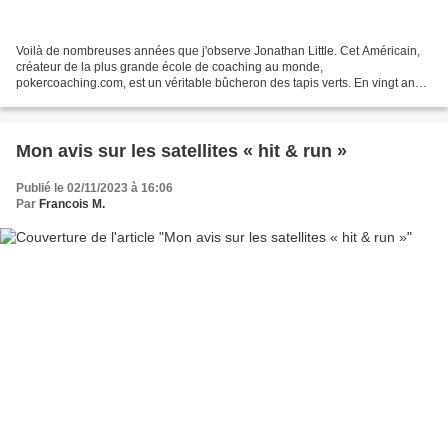
Voilà de nombreuses années que j'observe Jonathan Little. Cet Américain,
créateur de la plus grande école de coaching au monde,
pokercoaching.com, est un véritable bûcheron des tapis verts. En vingt ans
de jeu pro, il a accumulé 9 millions de dollars...
Mon avis sur les satellites « hit & run »
Publié le 02/11/2023 à 16:06
Par
Francois M.