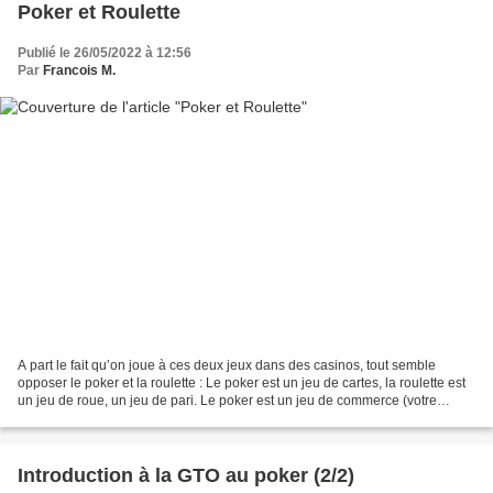
Poker et Roulette
Publié le 26/05/2022 à 12:56
Par
Francois M.
A part le fait qu’on joue à ces deux jeux dans des casinos, tout semble
opposer le poker et la roulette : Le poker est un jeu de cartes, la roulette est
un jeu de roue, un jeu de pari. Le poker est un jeu de commerce (votre
adversaire est un autre être...
Introduction à la GTO au poker (2/2)