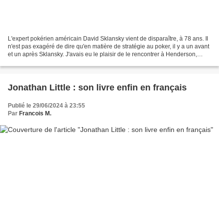
L'expert pokérien américain David Sklansky vient de disparaître, à 78 ans. Il
n'est pas exagéré de dire qu'en matière de stratégie au poker, il y a un avant
et un après Sklansky. J'avais eu le plaisir de le rencontrer à Henderson,
dans la banlieue de...
Jonathan Little : son livre enfin en français
Publié le 29/06/2024 à 23:55
Par
Francois M.