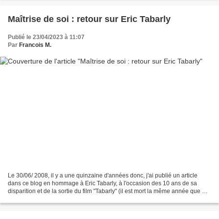
Maîtrise de soi : retour sur Eric Tabarly
Publié le 23/04/2023 à 11:07
Par
Francois M.
Le 30/06/ 2008, il y a une quinzaine d'années donc, j'ai publié un article
dans ce blog en hommage à Eric Tabarly, à l'occasion des 10 ans de sa
disparition et de la sortie du film "Tabarly" (il est mort la même année que Stu
Ungar). "Tabarly était le...