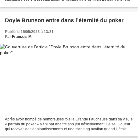
monde où l’on trouvait les tables avec...
Doyle Brunson entre dans l’éternité du poker
Publié le 15/05/2023 à 13:21
Par
Francois M.
Après avoir trompé de nombreuses fois la Grande Faucheuse dans sa vie, le
« parrain du poker » a fini par abattre son jeu définitivement. Le seul joueur
qui recevait des applaudissements et une standing ovation quand il était
éliminé du Main Event WSOP...