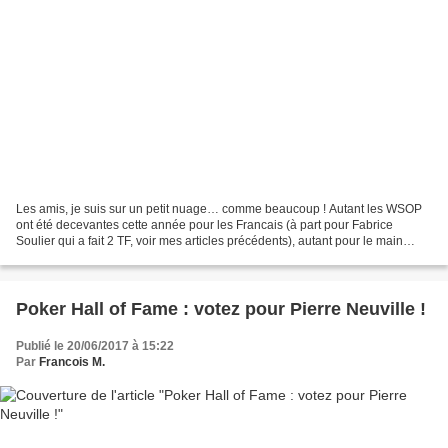
Les amis, je suis sur un petit nuage… comme beaucoup ! Autant les WSOP
ont été decevantes cette année pour les Francais (à part pour Fabrice
Soulier qui a fait 2 TF, voir mes articles précédents), autant pour le main
event, on est gâté comme on ne l'a...
Poker Hall of Fame : votez pour Pierre Neuville !
Publié le 20/06/2017 à 15:22
Par
Francois M.