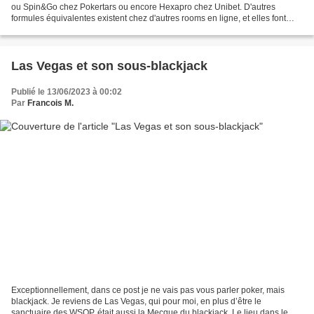
ou Spin&Go chez Pokertars ou encore Hexapro chez Unibet. D'autres
formules équivalentes existent chez d'autres rooms en ligne, et elles font
florès depuis plusieurs années. Ce sont...
Las Vegas et son sous-blackjack
Publié le 13/06/2023 à 00:02
Par
Francois M.
Exceptionnellement, dans ce post je ne vais pas vous parler poker, mais
blackjack. Je reviens de Las Vegas, qui pour moi, en plus d’être le
sanctuaire des WSOP, était aussi la Mecque du blackjack. Le lieu dans le