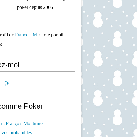
poker depuis 2006
profil de
Francois M.
sur le portail
g
ez-moi
comme Poker
r : François Montmirel
 vos probabilités