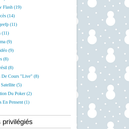
w Flash
(19)
cès
(14)
geefp
(11)
s
(11)
éma
(9)
idéo
(9)
s
(8)
ésil
(8)
 De Cours "live"
(8)
Satellite
(5)
ation Du Poker
(2)
s En Pensent
(1)
 privilégiés