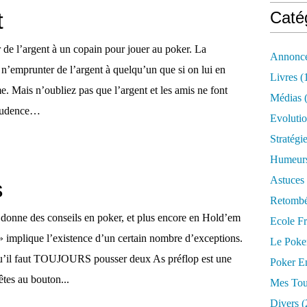
t
Caté
 de l’argent à un copain pour jouer au poker. La
Annonce
: n’emprunter de l’argent à quelqu’un que si on lui en
Livres
(
e. Mais n’oubliez pas que l’argent et les amis ne font
Médias
(
rudence…
Evoluti
Stratégi
Humeur
Astuces
s
Retombé
onne des conseils en poker, et plus encore en Hold’em
Ecole F
 » implique l’existence d’un certain nombre d’exceptions.
Le Poke
qu’il faut TOUJOURS pousser deux As préflop est une
Poker E
êtes au bouton...
Mes Tou
Divers
(