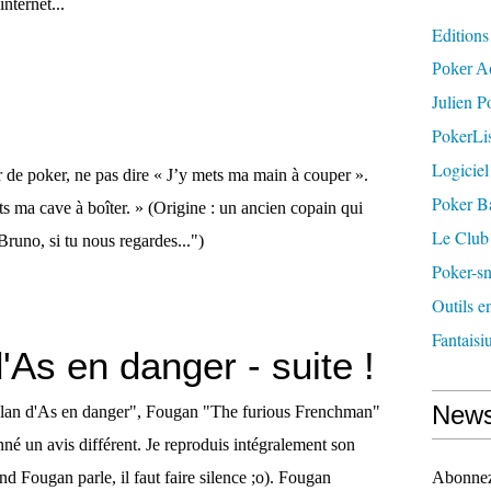
internet...
Editions
Poker A
Julien P
PokerLis
Logiciel
 de poker, ne pas dire « J’y mets ma main à couper ».
Poker B
ts ma cave à boîter. » (Origine : un ancien copain qui
Le Club
Bruno, si tu nous regardes...")
Poker-sn
Outils e
Fantaisiu
'As en danger - suite !
News
Brelan d'As en danger", Fougan "The furious Frenchman"
né un avis différent. Je reproduis intégralement son
nd Fougan parle, il faut faire silence ;o). Fougan
Abonnez-