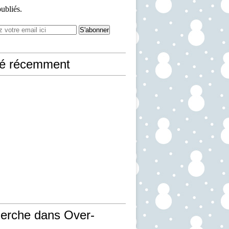
publiés.
ié récemment
erche dans Over-