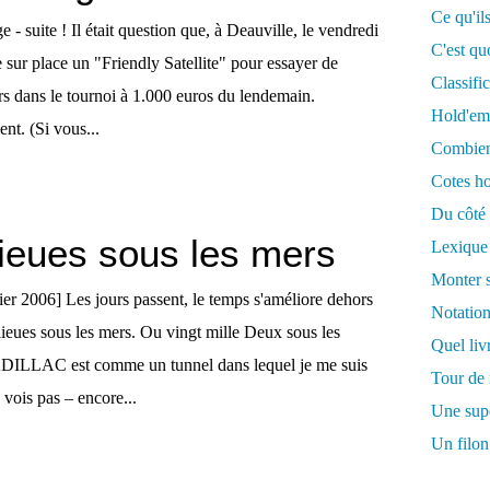
Ce qu'ils
e - suite ! Il était question que, à Deauville, le vendredi
C'est qu
se sur place un "Friendly Satellite" pour essayer de
Classifi
rs dans le tournoi à 1.000 euros du lendemain.
Hold'em
nt. (Si vous...
Combien 
Cotes ho
Du côté 
lieues sous les mers
Lexique
Monter s
ier 2006] Les jours passent, le temps s'améliore dehors
Notation
e lieues sous les mers. Ou vingt mille Deux sous les
Quel liv
ILLAC est comme un tunnel dans lequel je me suis
Tour de 
 vois pas – encore...
Une supe
Un filon