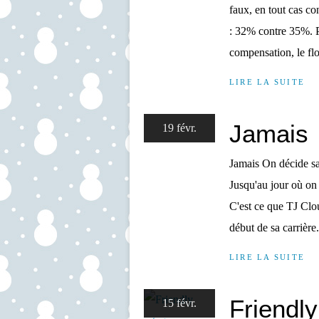
faux, en tout cas co
: 32% contre 35%. P
compensation, le flop
LIRE LA SUITE
Jamais
19 févr.
Jamais On décide sag
Jusqu'au jour où on
C'est ce que TJ Clou
début de sa carrière.
LIRE LA SUITE
Friendly
15 févr.