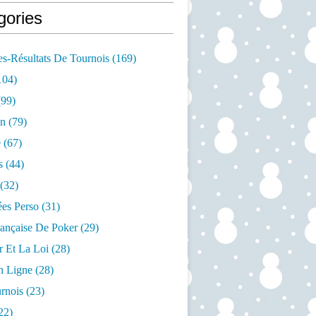
gories
s-Résultats De Tournois
(169)
104)
99)
on
(79)
e
(67)
s
(44)
(32)
es Perso
(31)
rançaise De Poker
(29)
r Et La Loi
(28)
n Ligne
(28)
rnois
(23)
22)