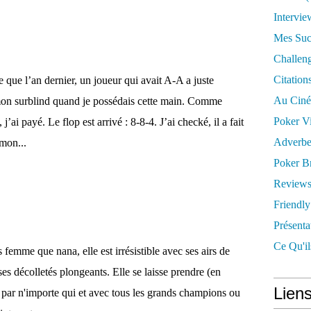
Intervie
Mes Suc
Challen
Citation
e que l’an dernier, un joueur qui avait A-A a juste
Au Cin
mon surblind quand je possédais cette main. Comme
Poker V
 j’ai payé. Le flop est arrivé : 8-8-4. J’ai checké, il a fait
Adverbe
 mon...
Poker Br
Reviews
Friendly 
Présent
Ce Qu'il
 femme que nana, elle est irrésistible avec ses airs de
ses décolletés plongeants. Elle se laisse prendre (en
Liens
 par n'importe qui et avec tous les grands champions ou