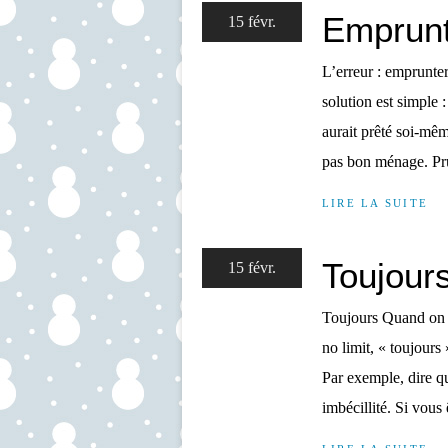
Emprun
15 févr.
L’erreur : emprunter
solution est simple 
aurait prêté soi-mêm
pas bon ménage. P
LIRE LA SUITE
Toujour
15 févr.
Toujours Quand on d
no limit, « toujours
Par exemple, dire 
imbécillité. Si vous 