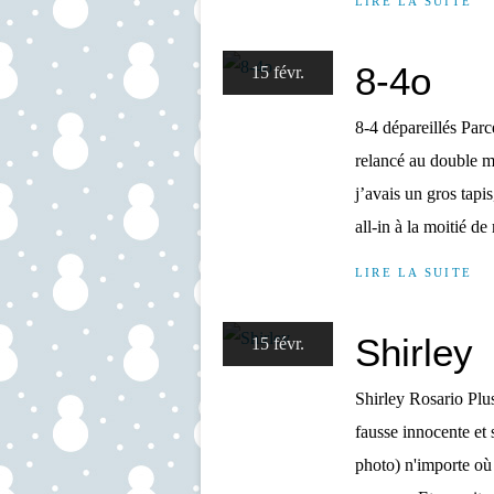
LIRE LA SUITE
8-4o
15 févr.
8-4 dépareillés Parc
relancé au double 
j’avais un gros tapis,
all-in à la moitié de
LIRE LA SUITE
Shirley
15 févr.
Shirley Rosario Plus
fausse innocente et 
photo) n'importe où