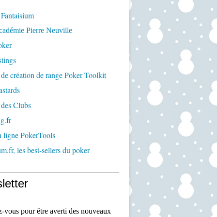
 Fantaisium
cadémie Pierre Neuville
oker
tings
 de création de range Poker Toolkit
astards
 des Clubs
g.fr
n ligne PokerTools
m.fr, les best-sellers du poker
letter
vous pour être averti des nouveaux